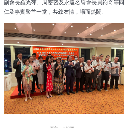
副會長羅光萍、周密密及永遠名譽會長貝鈞奇等同
仁及嘉賓聚首一堂，共敘友情，場面熱鬧。