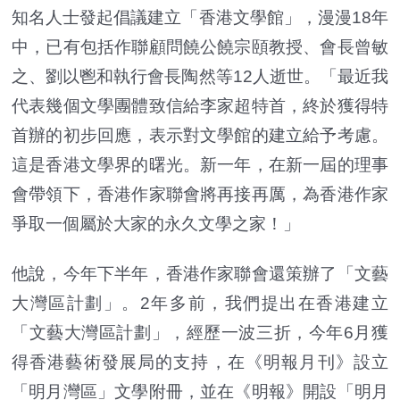
知名人士發起倡議建立「香港文學館」，漫漫18年
中，已有包括作聯顧問饒公饒宗頤教授、會長曾敏
之、劉以鬯和執行會長陶然等12人逝世。「最近我
代表幾個文學團體致信給李家超特首，終於獲得特
首辦的初步回應，表示對文學館的建立給予考慮。
這是香港文學界的曙光。新一年，在新一屆的理事
會帶領下，香港作家聯會將再接再厲，為香港作家
爭取一個屬於大家的永久文學之家！」
他說，今年下半年，香港作家聯會還策辦了「文藝
大灣區計劃」。2年多前，我們提出在香港建立
「文藝大灣區計劃」，經歷一波三折，今年6月獲
得香港藝術發展局的支持，在《明報月刊》設立
「明月灣區」文學附冊，並在《明報》開設「明月