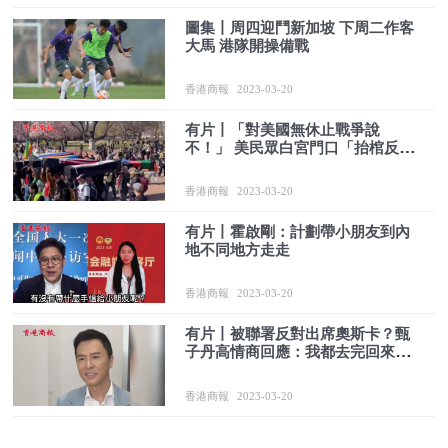
圖集丨周四迎鬥新加坡 下周二作客
大馬 港隊開操備戰
香港商報
2023-03-20
有片丨「對美國無休止戰爭說
不！」 美民眾白宮門口「抬棺反
戰」
香港商報
2023-03-20
有片丨霍啟剛：計劃帶小朋友到內
地不同地方走走
香港商報
2023-03-20
有片丨被聯署反對出席奧斯卡？甄
子丹高情商回應：我都去完回來
了！
香港商報
2023-03-20