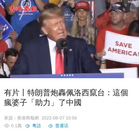
有片丨特朗普炮轟佩洛西竄台：這個
瘋婆子「助力」了中國
來源：香港商報網
2022-08-07 10:56
0.1萬