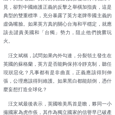
見，卻對中國維護正義的反擊之舉橫加指責，這是
典型的雙重標準，充分暴露了英方老牌帝國主義的
虛偽嘴臉。如果英方真的關心台海和平穩定，就應
該去譴責美國和「台獨」勢力，阻止他們挑釁玩
火。
汪文斌稱，試問如果內外勾連，分裂領土發生在
英國的蘇格蘭，英方是否能夠保持冷靜克制，聽任
現狀惡化？凡事都有是非曲直，正義應該得到伸
張，公理應該得到維護。如果黑白都能顛倒，憑什
麼妄想打造全球化？
汪文斌最後表示，英國唯美馬首是瞻，夥同一小
撮國家為虎作倀，其作為獨立國家的信譽早已破產