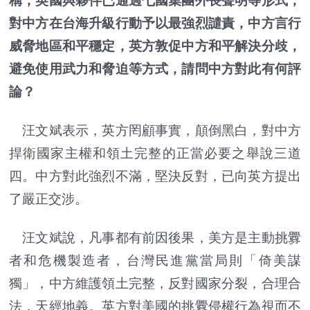
稱，英國與夥伴已通過七國集團外長聲明等形式，
對中方在台海升級行動予以最強烈譴責，中方言行
威脅地區和平穩定，英方敦促中方和平解決分歧，
避免使用武力和脅迫等方式，請問中方對此有何評
論？
汪文斌表示，英方罔顧事實，顛倒黑白，對中方
捍衛國家主權和領土完整的正當必要之舉說三道
四。中方對此強烈不滿，堅決反對，已向英方提出
了嚴正交涉。
汪文斌說，凡事都有前因後果，美方是主動挑釁
者和危機製造者，台灣民進黨當局則「倚美謀
獨」，中方維護領土完整，反對國家分裂，合理合
法，天經地義。英方對美國的挑釁侵權行為視而不