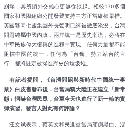
崩塌，其所謂外交雄心更無從談起。相較170多個
國家和國際組織公開發聲支持中方正當維權舉措。
英國夥同七國集團外長聲明已經被徹底淹沒，台灣
問題純屬中國內政，兩岸統一是歷史潮流，必將在
中華民族偉大復興的進程中實現，任何力量都不能
阻擋中國的統一，任何為「台獨」勢力站台的言
行，都將註定被掃進歷史的垃圾堆。
有記者提問，《台灣問題與新時代中國統一事
業》白皮書發布後，台當局稱大陸正在建立「新常
態」恫嚇台灣民眾，台軍今天也進行了新一輪的實
彈演習。發言人對此有何評論？
汪文斌表示，蔡英文和民進黨當局顛倒黑白、混