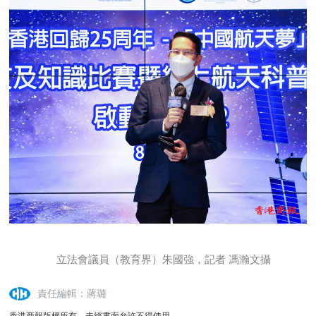
立法會議員（教育界）朱國強，記者 馮瀚文攝
責任編輯：蔣璐