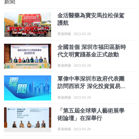
新聞
金活醫藥為寶安馬拉松保駕
護航
香港商報
2023-03-20
全國首個 深圳市福田區新時
代文明實踐基金正式啟動
香港商報
2023-03-20
覃偉中率深圳市政府代表團
訪問西班牙 深化投資貿易合
作 推動互利共贏發展
香港商報
2023-03-20
「第五屆全球華人藝術展學
術論壇」在深舉行
香港商報
2023-03-20