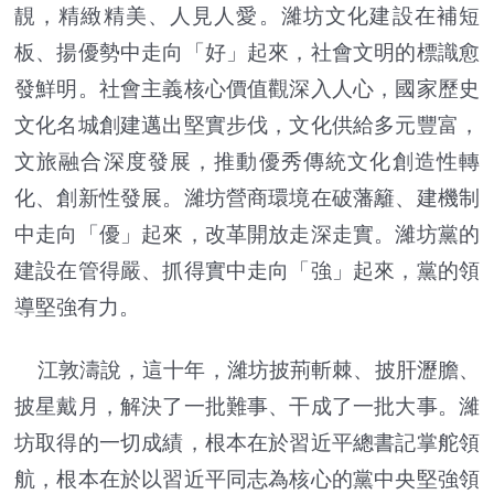
靚，精緻精美、人見人愛。濰坊文化建設在補短
板、揚優勢中走向「好」起來，社會文明的標識愈
發鮮明。社會主義核心價值觀深入人心，國家歷史
文化名城創建邁出堅實步伐，文化供給多元豐富，
文旅融合深度發展，推動優秀傳統文化創造性轉
化、創新性發展。濰坊營商環境在破藩籬、建機制
中走向「優」起來，改革開放走深走實。濰坊黨的
建設在管得嚴、抓得實中走向「強」起來，黨的領
導堅強有力。
江敦濤說，這十年，濰坊披荊斬棘、披肝瀝膽、
披星戴月，解決了一批難事、干成了一批大事。濰
坊取得的一切成績，根本在於習近平總書記掌舵領
航，根本在於以習近平同志為核心的黨中央堅強領