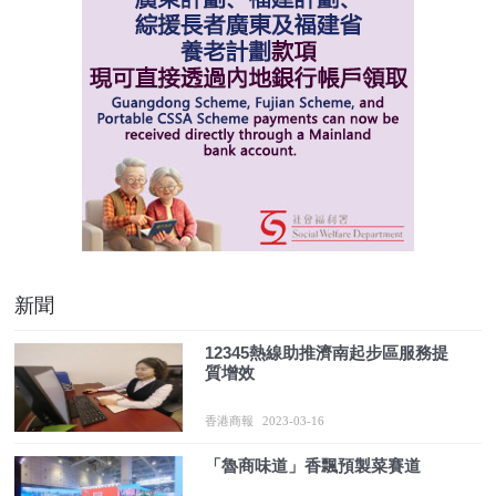
新聞
12345熱線助推濟南起步區服務提
質增效
香港商報
2023-03-16
「魯商味道」香飄預製菜賽道