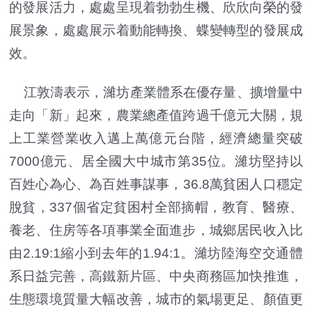
的發展活力，處處呈現着勃勃生機、欣欣向榮的發
展景象，處處展示着動能轉換、蝶變轉型的發展成
效。
江敦濤表示，濰坊產業體系在優存量、擴增量中
走向「新」起來，農業總產值跨過千億元大關，規
上工業營業收入邁上萬億元台階，經濟總量突破
7000億元、居全國大中城市第35位。濰坊堅持以
百姓心為心、為百姓事謀事，36.8萬貧困人口穩定
脫貧，337個省定貧困村全部摘帽，教育、醫療、
養老、住房等各項事業全面進步，城鄉居民收入比
由2.19:1縮小到去年的1.94:1。濰坊陸海空交通體
系日益完善，高鐵新片區、中央商務區加快推進，
生態環境質量大幅改善，城市的氣場更足、顏值更