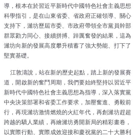
導，根本在於習近平新時代中國特色社會主義思想
科學指引，是在山東省委、省政府正確領導、關心
支持下，濰坊歷屆市委、市政府帶領全市黨員幹部
群眾勠力同心、接續拼搏、踔厲奮發的結果，這為
濰坊向新的發展高度攀升積蓄了強大勢能、打下了
堅實基礎。
江敦濤說，站在新的歷史起點，踏上新的發展賽
道，開啟新的奮鬥周期，我們要始終堅持以習近平
新時代中國特色社會主義思想為指導，深入落實黨
中央決策部署和省委工作要求，加壓奮進、勇毅前
行，再現濰坊激情燃燒的火紅年代，再創濰坊趕超
跨越的驕人業績，再繪濰坊勇開新局的精彩畫卷，
以實際行動、實際成效迎接和慶祝黨的二十大勝利