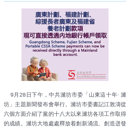
9月28日下午，中共濰坊市委「山東這十年· 濰
坊」主題新聞發布會舉行。濰坊市委書記江敦濤從
六個方面介紹了黨的十八大以來濰坊各項工作取得
的成績。濰坊大地處處釋放着創新涌流、創造迸發