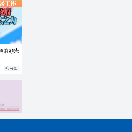
須兼顧宏
分享