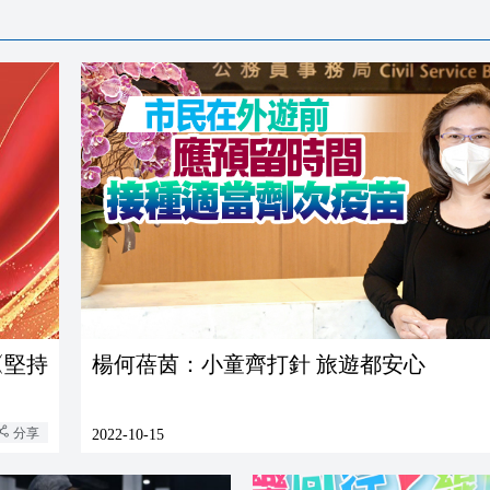
《堅持
楊何蓓茵：小童齊打針 旅遊都安心
分享
2022-10-15