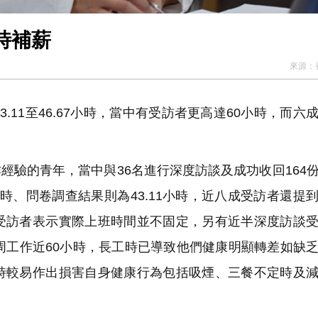
時補薪
來源：
11至46.67小時，當中有受訪者更高達60小時，而六
作經驗的青年，當中與36名進行深度訪談及成功收回164
小時、問卷調查結果則為43.11小時，近八成受訪者還提
受訪者表示實際上班時間並不固定，另有近半深度訪談
周工作近60小時，長工時已導致他們健康明顯轉差如缺
時較易作出損害自身健康行為包括吸煙、三餐不定時及