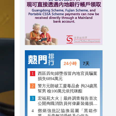
13:23
13:17
13:14
24小時
7天
西區四旬婦墮假冒內地官員騙案
損失6894萬元
警方元朗破工廈毒品倉 拘24歲黑
幫男 檢100萬元依托咪酯
宏福苑大火｜最終調查報告首次
公開殉職消防員何偉豪裝備損毀
照片
鄧炳強批記協換屆屬「黑箱作
業」 斥毫無認受性及公信力