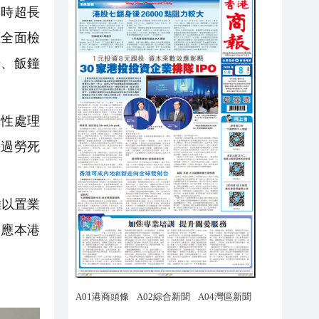
時超長
應全面檢
場、飯鐘
性處理
義過勞死
難以置業
回應本港