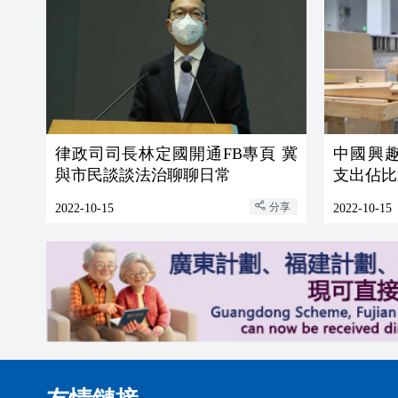
律政司司長林定國開通FB專頁 冀
中國興趣消
與市民談談法治聊聊日常
支出佔比
分享
2022-10-15
2022-10-15