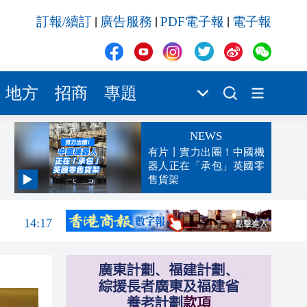
訂報/續訂
廣告服務
PDF電子報
電子報
|
|
|
地方
招商
專題
NEWS
有片丨實力出圈！中國機
器人正在「承包」英國零
售貨架
14:22
14:17
14:04
13:46
13:35