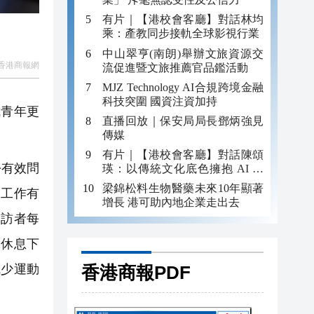
有片｜【港校會客廳】對話林均
乘：產教同步接軌全球影視行業
中山翠亨(南朗)舉辦文旅資源交
香港商報網
流促進暨文旅推薦官品鑑活動
MJZ Technology AI合規跨境金融
科技突圍 國資注資加持
成青年更
直播回放｜保安局局長鄧炳強見
傳媒
有片｜【港校會客廳】對話陳頌
份有效問
瑛：以傳統文化底色擁抱 AI 藝
術新發展
梁錦松料生物醫藥未來10年顯著
到工作有
增長 港可助內地企業走出去
受訪者每
乏休息下
香港商報PDF
減少運動