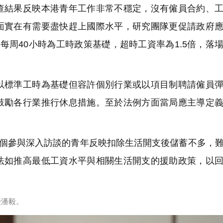
結果反映本港青年工作非常不穩定，沒有僱員合約、工
面實在有需要盡快趕上國際水平，研究團隊更促請政府
每周40小時為工時政策基礎，超時工資率為1.5倍，落
標準工時為基礎但容許個別行業或以項目制聘請僱員彈
鼓勵各行業推行休息措施。至於法例方面當局應主導定
多個參與深入訪談的青年反映扣除生活開支後儲蓄不多，
法如推高最低工資水平與相關生活開支的援助政策，以
授潘毅。