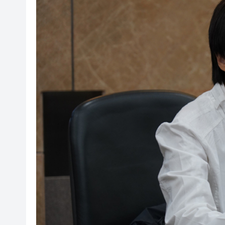
韓國足協為性賄賂醜聞正式致
受熱帶氣旋白海豚影響 香港部
特朗普宣布：向關鍵礦產和電池