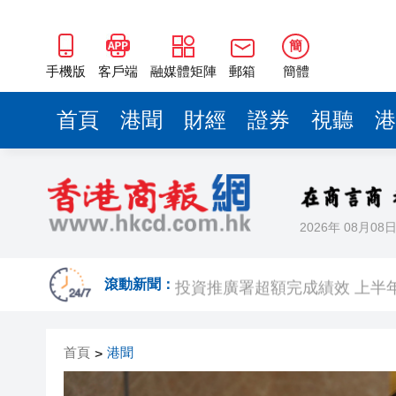
簡
手機版
客戶端
融媒體矩陣
郵箱
簡體
首頁
港聞
財經
證券
視聽
港
2026年 08月08
趙之境攜新作出席「今朝更好看
投資推廣署超額完成績效 上半年
滾動新聞：
國家防總對江蘇、安徽啟動防
首頁
港聞
>
受颱風「白海豚」影響 福建沿海
CHIIKAWA熱潮席捲香港！