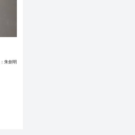
：
朱劍明