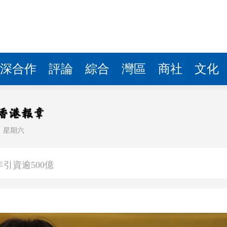
深合作
評論
綜合
灣區
商社
文化
日
星期六
」——慶祝中國共產黨成立105周年名家作品展
引資逾500億
汛防颱風四級應急響應
40條航線停航
帶你全城捕捉角色足迹