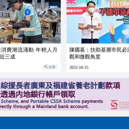
費潮流涌動 年輕人月
陳國基：扶助基層市民必
近三成
觀和微觀角度
分享
2022-10-15