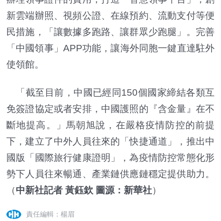
新雲端辦照、視頻公證、在線預約、流動支付等便
民措施，「讓數據多跑路、讓群眾少跑腿」。完善
「中國領事」APP功能，讓海外同胞一鍵直達駐外
使領館。
「截至目前，中國已經同150個國家締結各類互
免簽證協定或者安排，中國護照的『含金量』在不
斷地提高。」馬朝旭說，在嚴格疫情防控的前提
下，建立了中外人員往來的「快捷通道」，推出中
國版「國際旅行健康證明」，為疫情防控常態化形
勢下人員往來暢通、產業鏈供應鏈穩定提供助力。
（
中新社記者 黃鈺欽 圖源：新華社
）
責任編輯：楊眉