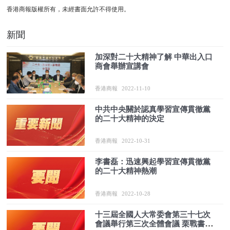
香港商報版權所有，未經書面允許不得使用。
新聞
加深對二十大精神了解 中華出入口
商會舉辦宣講會
香港商報
2022-11-10
中共中央關於認真學習宣傳貫徹黨
的二十大精神的決定
香港商報
2022-10-31
李書磊：迅速興起學習宣傳貫徹黨
的二十大精神熱潮
香港商報
2022-10-28
十三屆全國人大常委會第三十七次
會議舉行第三次全體會議 栗戰書出