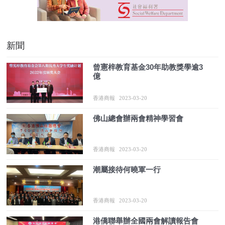
新聞
曾憲梓教育基金30年助教獎學逾3
億
香港商報
2023-03-20
佛山總會辦兩會精神學習會
香港商報
2023-03-20
潮屬接待何曉軍一行
香港商報
2023-03-20
港僑聯舉辦全國兩會解讀報告會