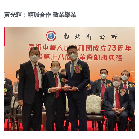
黃光輝：精誠合作 敬業樂業