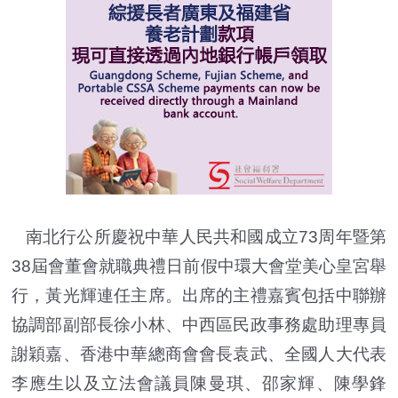
南北行公所慶祝中華人民共和國成立73周年暨第
38屆會董會就職典禮日前假中環大會堂美心皇宮舉
行，黃光輝連任主席。出席的主禮嘉賓包括中聯辦
協調部副部長徐小林、中西區民政事務處助理專員
謝穎嘉、香港中華總商會會長袁武、全國人大代表
李應生以及立法會議員陳曼琪、邵家輝、陳學鋒