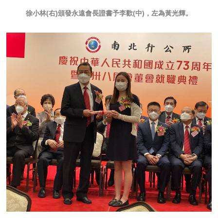
徐小林(右)頒發永遠會長證書予李歡(中)，左為黃光輝。