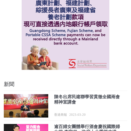
新聞
陳冬出席民建聯學習貫徹全國兩會
精神宣講會
香港商報
2023-03-20
逾百婦女團體舉行酒會慶祝國際婦