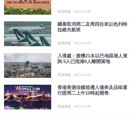
香港商報
2023-10-09
國泰取消周二及周四往來以色列特
拉維夫航班
香港商報
2023-10-09
入境處：接獲21名以巴地區港人查
詢 5人已抵港6人離開當地
香港商報
2023-10-09
香港美酒佳餚巡禮入場券及品味通
行證周二上午10時起開售
香港商報
2023-10-09