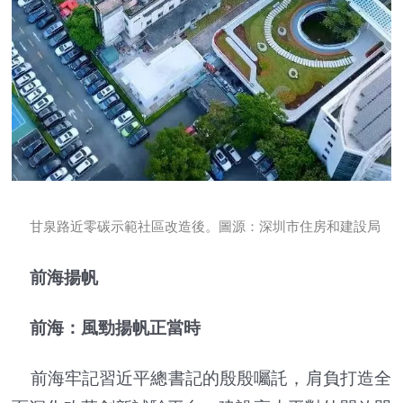
甘泉路近零碳示範社區改造後。圖源：深圳市住房和建設局
前海揚帆
前海：風勁揚帆正當時
前海牢記習近平總書記的殷殷囑託，肩負打造全