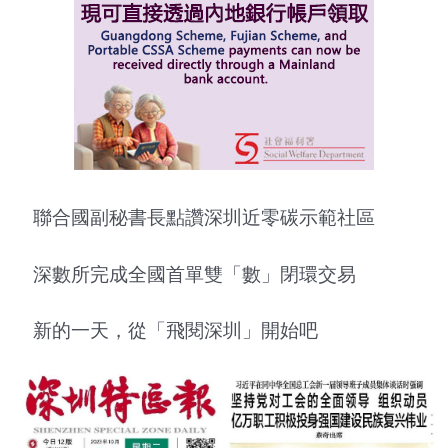
聯合國副秘書長點讚深圳近零碳示範社區
深數所完成全國首單雙「數」閉環交易
新的一天，從「飛閱深圳」開始吧