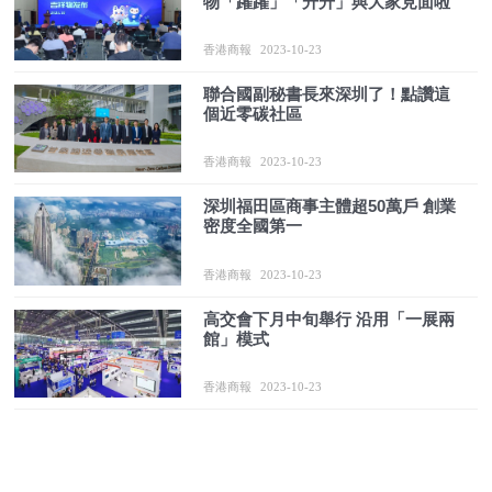
物「躍躍」「升升」與大家見面啦
香港商報
2023-10-23
聯合國副秘書長來深圳了！點讚這
個近零碳社區
香港商報
2023-10-23
深圳福田區商事主體超50萬戶 創業
密度全國第一
香港商報
2023-10-23
高交會下月中旬舉行 沿用「一展兩
館」模式
香港商報
2023-10-23