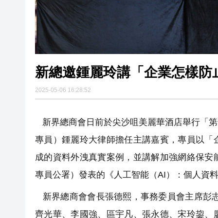
新總邀鍾麗玲講「企業怎樣防
2025-05-06 16:28:52
新界總商會日前於尖沙咀美麗華酒店舉行「第
專員）鍾麗玲大律師擔任主講嘉賓，專員以「
成的資料外洩真實案例，並講解加強網絡保安
專員公署）發表的《人工智能（AI）：個人資
新界總商會會長張德熙，事務委員會主席彭志
齊光華、李國強、區宇凡、張永德、宋玲鋆、