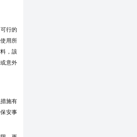
實可行的
或使用所
資料，該
許或意外
議措施有
料保安事