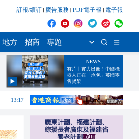
訂報/續訂
廣告服務
PDF電子報
電子報
|
|
|
地方
招商
專題
NEWS
有片丨實力出圈！中國機
器人正在「承包」英國零
售貨架
13:23
13:17
13:14
13:10
13:04