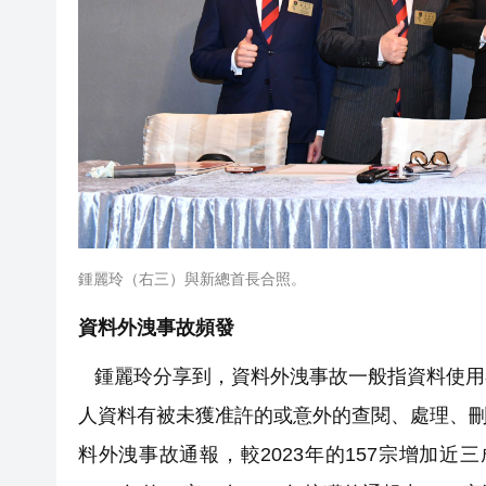
鍾麗玲（右三）與新總首長合照。
資料外洩事故頻發
鍾麗玲分享到，資料外洩事故一般指資料使用
人資料有被未獲准許的或意外的查閱、處理、刪除
料外洩事故通報，較2023年的157宗增加近