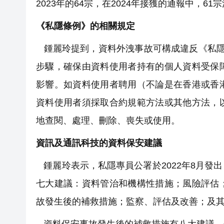
2023年的64宗，在2024年接獲的通報中，
《私隱條例》的相關規定
鍾麗玲提到，資料外洩事故可構成違反《私隱
步驟，確保由資料使用者持有的個人資料受保
影響。如資料使用者聘用（不論是在香港或香
資料使用者須採取合約規範方法或其他方法，
地查閱、處理、刪除、喪失或使用。
資訊及通訊科技的資料保安建議
鍾麗玲表示，私隱專員公署於2022年8月發
七大建議：資料管治和機構性措施；風險評估
故發生後的補救措施；監察、評估及改善；及