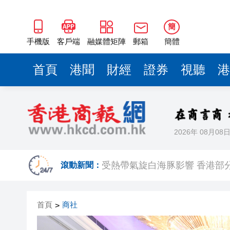
簡
手機版
客戶端
融媒體矩陣
郵箱
簡體
首頁
港聞
財經
證券
視聽
港
2026年 08月08
韓國足協為性賄賂醜聞正式致
受熱帶氣旋白海豚影響 香港部
滾動新聞：
特朗普宣布：向關鍵礦產和電池
首頁
商社
>
【財通AH】百利天恒再次向港
有片｜《愛·回家之開心速遞》結