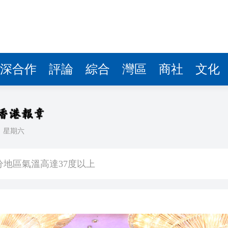
深合作
評論
綜合
灣區
商社
文化
日
星期六
歉：目前絕不存在
分地區氣溫高達37度以上
項目投資30億美元
交所遞交上市申請，業績大幅波動，客戶集中度高
束十年情 台前幕後不捨 3000粉絲齊聚