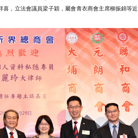
祥喜，立法會議員梁子穎，屬會青衣商會主席柳振錦等近