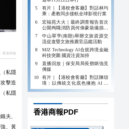
有片｜【港校會客廳】對話林均
乘：產教同步接軌全球影視行業
宏福苑大火｜最終調查報告首次
公開殉職消防員何偉豪裝備損毀
照片
中山翠亨(南朗)舉辦文旅資源交
流促進暨文旅推薦官品鑑活動
MJZ Technology AI合規跨境金融
：
香港商報
科技突圍 國資注資加持
直播回放｜保安局局長鄧炳強見
傳媒
員（私隱
有片｜【港校會客廳】對話陳頌
絡攻擊造
瑛：以傳統文化底色擁抱 AI 藝
術新發展
署（私隱
香港商報PDF
梁鐵夫、
沛強、黃