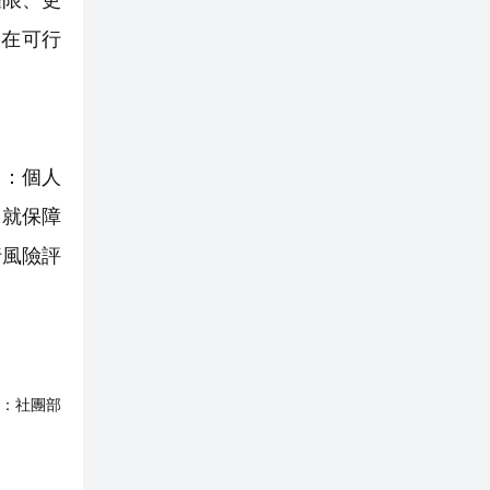
權限、更
、在可行
）：個人
，就保障
行風險評
：
社團部