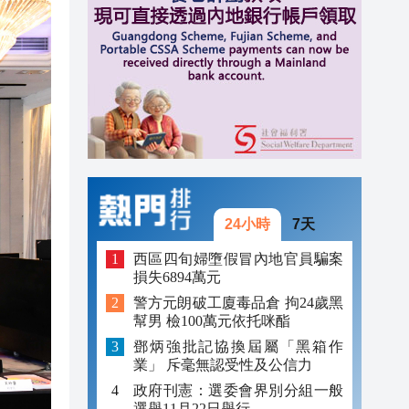
11:40
11:28
11:24
24小時
7天
西區四旬婦墮假冒內地官員騙案
損失6894萬元
警方元朗破工廈毒品倉 拘24歲黑
幫男 檢100萬元依托咪酯
鄧炳強批記協換屆屬「黑箱作
業」 斥毫無認受性及公信力
政府刊憲：選委會界別分組一般
選舉11月22日舉行