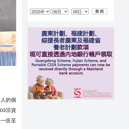
事人的個
03宗資
逾一倍至