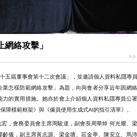
止網絡攻擊」
來源
十五屆董事會第十二次會議」，並邀請個人資料私隱專
企業怎樣防範網絡攻擊」為題，向與會者分享近年因網
能力的實用措施。她亦於會上介紹個人資料私隱專員公
料保障模範框架》與《僱員使用生成式AI的指引清單》。
宏，會務委員會主席周駿達，副會長周華焯 何光耀、
廖齡儀，副主席黃志源、梁金塘、莊金寧、陳安立、馬