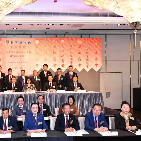
捲車底留醫14小時不治
 總花費3.21萬億元
機殘骸照片」