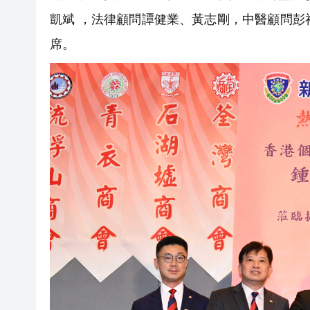
凱斌 ，法律顧問譚健業、黃志剛，中醫顧問彭
席。