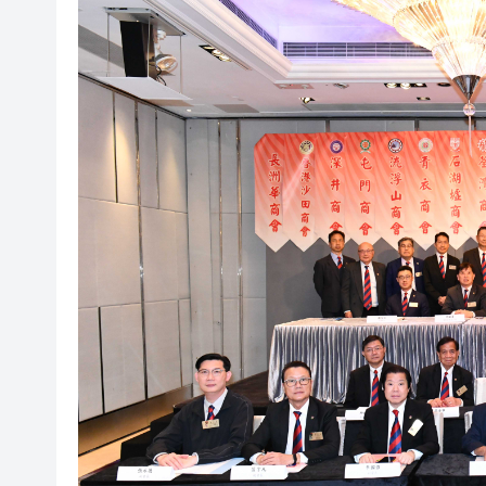
東涌巴士與電單車相撞 鐵騎士
上半年國內居民出遊人次34.63億
伊朗媒體公布「美以被擊落戰