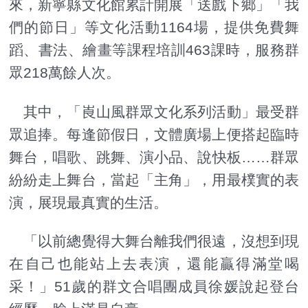
來，新寧縣文化館累計開展「送戲下鄉」「我
們的節日」等文化活動1164場，提供免費舞
蹈、書法、繪畫等課程培訓463課時，服務群
眾218萬餘人次。
其中，「崀山風群眾文化系列活動」最受群
眾追捧。每逢節假日，文體廣場上便搭起臨時
舞台，唱歌、跳舞、演小品、說快板……群眾
紛紛走上舞台，當起「主角」，用最樸實的表
演，展現最真實的生活。
「以前總覺得大舞台離我們很遠，沒想到現
在自己也能站上去表演，還能贏得滿堂喝
采！」51歲的群文合唱團成員徐媛說起登台