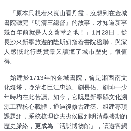
「原本只想着來崀山看丹霞，沒想到在金城
書院聽完『明清三總督』的故事，才知道新寧
幾百年前就是人文薈萃之地！」1月23日，從
長沙來新寧旅遊的隆斯妍指着書院楹聯，與家
人感慨此行既賞景又讀懂了城市歷史，很值
得。
始建於1713年的金城書院，曾是湘西南文
化燈塔，晚清名臣江忠源、劉長佑、劉坤一少
年時均在此苦讀。如今，它既是新寧縣文化溯
源工程核心載體，通過復修古建築、組建專項
課題組，系統梳理從夫夷侯國到明清鼎盛期的
歷史脈絡，更成為「活態博物館」，讓遊客觸