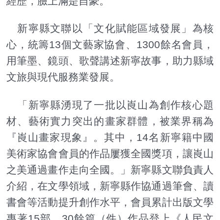
經歷，臉上滿是自豪。
新寧縣文聯以「文化賦能區域發展」為核
心，統籌13個文藝家協會、1300餘名會員，
用筆墨、鏡頭、歌聲講述新寧故事，助力縣域
文旅與現代服務業發展。
「新寧縣湧現了一批以崀山為創作核心題
材、藝術實力突出的畫家群體，被業界稱為
『崀山畫家現象』。其中，14名新寧籍中國
美術家協會會員的作品屢獲全國獎項，讓崀山
之美通過畫作走向全國。」新寧縣文聯負責人
介紹，在文學領域，新寧縣作協通過筆會、讀
書會等活動提升創作水平，會員累計出版文學
專著15部，30餘篇（件）作品登上《人民文