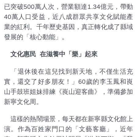
已突破500萬人次，營業額達1.34億元，帶動
40萬人口受益，近八成群眾共享文化賦能產
業的紅利。千年歷史基因，真正轉化成了縣域
發展的「核心動能」。
文化惠民 在滋養中「樂」起來
「退休後在這兒找到新天地，不僅生活充
實，還交了好多朋友！」60歲的李玉鳳和崀
山手鼓班姐妹排練《崀山迎客曲》，準備參加
新寧文化周。
這樣的熱鬧場景，每天都在新寧縣文化館上
演。作為百姓家門口的「文藝客廳」，近年