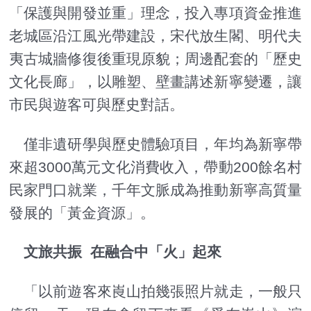
「保護與開發並重」理念，投入專項資金推進
老城區沿江風光帶建設，宋代放生閣、明代夫
夷古城牆修復後重現原貌；周邊配套的「歷史
文化長廊」，以雕塑、壁畫講述新寧變遷，讓
市民與遊客可與歷史對話。
僅非遺研學與歷史體驗項目，年均為新寧帶
來超3000萬元文化消費收入，帶動200餘名村
民家門口就業，千年文脈成為推動新寧高質量
發展的「黃金資源」。
文旅共振 在融合中「火」起來
「以前遊客來崀山拍幾張照片就走，一般只