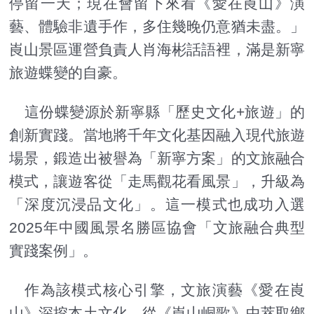
停留一天；現在會留下來看《愛在崀山》演
藝、體驗非遺手作，多住幾晚仍意猶未盡。」
崀山景區運營負責人肖海彬話語裡，滿是新寧
旅遊蝶變的自豪。
這份蝶變源於新寧縣「歷史文化+旅遊」的
創新實踐。當地將千年文化基因融入現代旅遊
場景，鍛造出被譽為「新寧方案」的文旅融合
模式，讓遊客從「走馬觀花看風景」，升級為
「深度沉浸品文化」。這一模式也成功入選
2025年中國風景名勝區協會「文旅融合典型
實踐案例」。
作為該模式核心引擎，文旅演藝《愛在崀
山》深挖本土文化，從《崀山峒歌》中萃取鄉