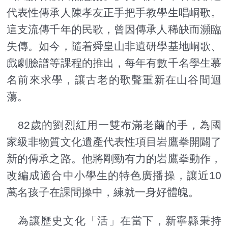
代表性傳承人陳孝友正手把手教學生唱峒歌。
這支流傳千年的民歌，曾因傳承人稀缺而瀕臨
失傳。如今，隨着舜皇山非遺研學基地峒歌、
戲劇臉譜等課程的推出，每年有數千名學生慕
名前來求學，讓古老的歌聲重新在山谷間迴
蕩。
82歲的劉烈紅用一雙布滿老繭的手，為國
家級非物質文化遺產代表性項目岩鷹拳開闢了
新的傳承之路。他將剛勁有力的岩鷹拳動作，
改編成適合中小學生的特色廣播操，讓近10
萬名孩子在課間操中，練就一身好體魄。
為讓歷史文化「活」在當下，新寧縣秉持