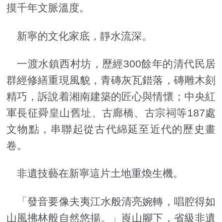
摸千年文脈溫度。
新寧的文化家底，靜水流深。
一渡水鎮西村坊，歷經300餘年的清代民居
群經修繕重現風貌，青磚灰瓦錯落，磚雕木刻
精巧，訴說着湘南建築的匠心與情懷；中央紅
軍長征舜皇山舊址、古廊橋、古宗祠等187處
文物點，串聯起從古代綿延至近代的歷史畫
卷。
非遺技藝在新寧這片土地重煥生機。
「發音要像夫夷江水般清亮婉轉，唱腔得如
山風拂林般自然悠揚。」崀山腳下，省級非遺