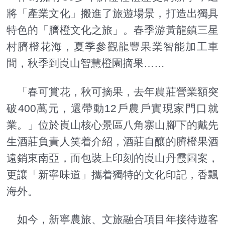
將「產業文化」搬進了旅遊場景，打造出獨具
特色的「臍橙文化之旅」。春季游黃龍鎮三星
村臍橙花海，夏季參觀龍豐果業智能加工車
間，秋季到崀山智慧橙園摘果……
「春可賞花，秋可摘果，去年農莊營業額突
破400萬元，還帶動12戶農戶實現家門口就
業。」位於崀山核心景區八角寨山腳下的戴先
生酒莊負責人笑着介紹，酒莊自釀的臍橙果酒
遠銷東南亞，而包裝上印刻的崀山丹霞圖案，
更讓「新寧味道」攜着獨特的文化印記，香飄
海外。
如今，新寧農旅、文旅融合項目年接待遊客