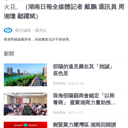
火花。
（湖南日報全媒體記者 戴鵬 通訊員 周
湘瓊 鄢躍斌）
責任編輯：嚴燕紅
香港商報版權所有，未經書面允許不得使用。
新聞
邵陽的遠見藏在其「拙誠」
底色里
香港商報
2026-01-16
珠海邵陽縣商會錨定「以商
養商」 凝聚湘商力量助推家
鄉振興
香港商報
2025-12-21
鄉賢聚力耀灣區 湘商回歸譜