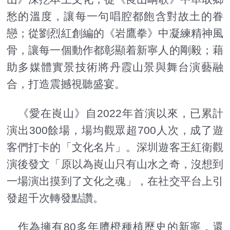
愁的溫度，讓每一句唱腔都飽含對故土的眷
戀；從劉烈紅創編的《岩鷹拳》中凝練精神風
骨，讓每一個動作都彰顯着新寧人的剛毅；藉
助多媒體實景技術將丹霞山景與舞台演藝融
合，打造震撼視聽盛宴。
《愛在崀山》自2022年首演以來，已累計
演出300餘場，場均觀眾超700人次，成了遊
客們打卡的「文化名片」。深圳遊客王紅衛觀
演後發文「原以為崀山只有山水之奇，沒想到
一場演出摸到了文化之魂」，在社交平台上引
發超千次轉發點讚。
作為擁有80多年臍橙種植歷史的新寧，還