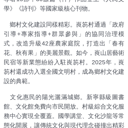
學》《詩刊》等國家級核心刊物。
鄉村文化建設同樣精彩。崀笏村通過「政府
引導+專家指導+群眾參與」的協同治理模
式，改造升級42座農家庭院，打造出「春有
花、秋有果」的美麗景觀。如今，崀山居藝術
民宿等新業態紛紛入駐崀笏村。2025年，崀
笏村還成功入選全國文明村，成為鄉村文化建
設的典範。
文化惠民的陽光灑滿城鄉。新寧縣級圖書
館、文化館免費向市民開放。村級綜合文化服
務中心實現全覆蓋。國學講堂、文化沙龍等常
態化開展，讓傳統文化與現代理念碰撞出精彩