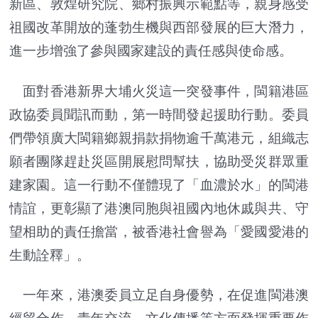
新區、敦煌研究院、鄉村振興示範點等，親身感受
祖國改革開放的蓬勃生機與西部發展的巨大潛力，
進一步增強了參與國家建設的責任感與使命感。
面對香港新界大埔火災這一突發事件，閩籍港區
政協委員聞訊而動，第一時間發起援助行動。委員
們帶領廣大閩籍鄉親捐款捐物逾千萬港元，組織志
願者團隊趕赴災區開展慰問幫扶，協助受災群眾重
建家園。這一行動不僅體現了「血濃於水」的閩港
情誼，更彰顯了港澳同胞與祖國內地休戚與共、守
望相助的責任擔當，被香港社會譽為「愛國愛港的
生動詮釋」。
一年來，港澳委員立足自身優勢，在促進閩港澳