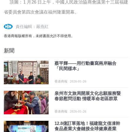
頂圖：1 月26 日上午，中國人民政治協商會議第十三屆福建
省委員會第四次會議在福州隆重開幕。
責任編輯：嚴燕紅
香港商報版權所有，未經書面允許不得使用。
新聞
蔡平輝——用行動書寫兩岸融合
「民間樣本」
香港商報
2026-01-26
泉州市文旅局開展文化志願服務暨
春節慰問活動 情暖革命老區群眾
香港商報
2026-01-26
12.8億訂單落地！福建龍文借凍幹
食品產業大會鏈接全球健康產業