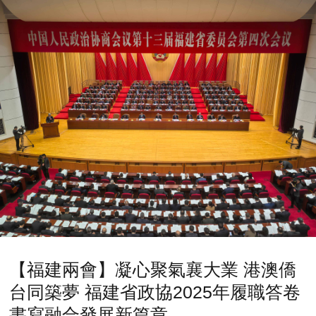
【福建兩會】凝心聚氣襄大業 港澳僑
台同築夢 福建省政協2025年履職答卷
書寫融合發展新篇章