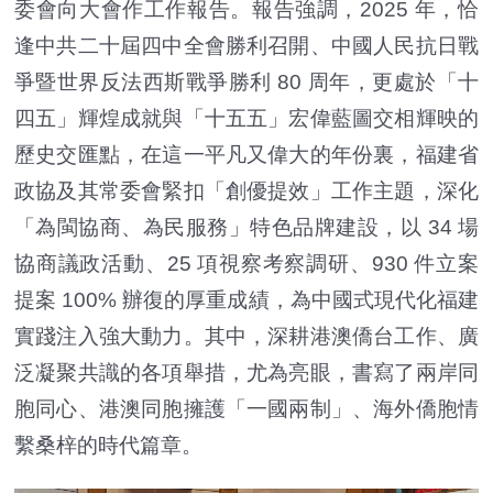
委會向大會作工作報告。報告強調，2025 年，恰
逢中共二十屆四中全會勝利召開、中國人民抗日戰
爭暨世界反法西斯戰爭勝利 80 周年，更處於「十
四五」輝煌成就與「十五五」宏偉藍圖交相輝映的
歷史交匯點，在這一平凡又偉大的年份裏，福建省
政協及其常委會緊扣「創優提效」工作主題，深化
「為閩協商、為民服務」特色品牌建設，以 34 場
協商議政活動、25 項視察考察調研、930 件立案
提案 100% 辦復的厚重成績，為中國式現代化福建
實踐注入強大動力。其中，深耕港澳僑台工作、廣
泛凝聚共識的各項舉措，尤為亮眼，書寫了兩岸同
胞同心、港澳同胞擁護「一國兩制」、海外僑胞情
繫桑梓的時代篇章。