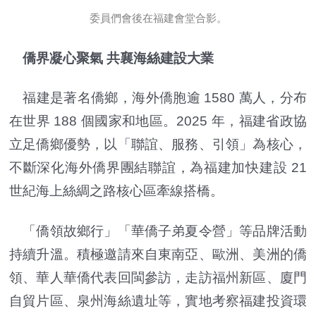
委員們會後在福建會堂合影。
僑界凝心聚氣 共襄海絲建設大業
福建是著名僑鄉，海外僑胞逾 1580 萬人，分布
在世界 188 個國家和地區。2025 年，福建省政協
立足僑鄉優勢，以「聯誼、服務、引領」為核心，
不斷深化海外僑界團結聯誼，為福建加快建設 21
世紀海上絲綢之路核心區牽線搭橋。
「僑領故鄉行」「華僑子弟夏令營」等品牌活動
持續升溫。積極邀請來自東南亞、歐洲、美洲的僑
領、華人華僑代表回閩參訪，走訪福州新區、廈門
自貿片區、泉州海絲遺址等，實地考察福建投資環