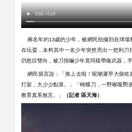
兩名年約13歲的少年，被網民拍攝到在球場
在玩耍，未料其中一名少年突然亮出一把利刀
仍怒目雙向，被刀指嚇少年竟同樣帶備武器，
網民留言說：「推上去啦！呢啲遲早大個咗就
打架，大少少點算。」「蝴蝶刀，一野喉嚨𠝹
教育真系無言。」
（記者 區天海）