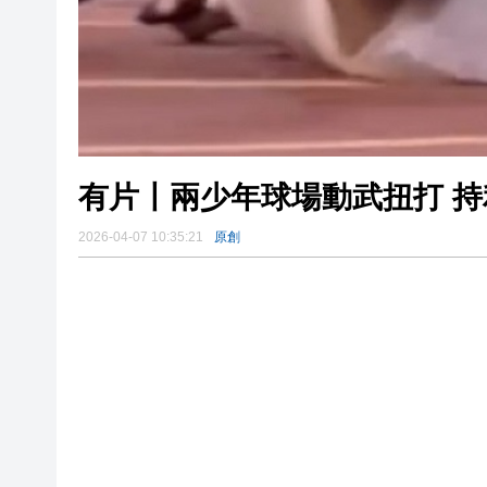
有片〡兩少年球場動武扭打 
2026-04-07 10:35:21
原創