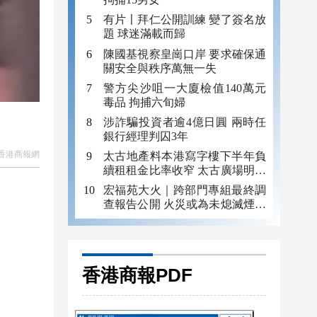
有片〡拜仁公開訓練 變了簽名放
題 球迷滿載而歸
陳國基視察皇崗口岸 要求確保通
關安全與秩序萬無一失
警方尖沙咀一大廈檢值140萬元
毒品 拘捕六旬婦
涉詐騙投資者逾4億日圓 兩時任
銀行經理判囚3年
香港商報網
太古地產料本港寫字樓下半年負
續租租金比率收窄 太古廣場明年
轉正
宏福苑大火｜跨部門專組最終調
查報告公開 火災或為未熄滅煙頭
引發
香港商報PDF