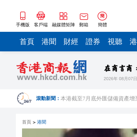
簡
手機版
客戶端
融媒體矩陣
郵箱
簡體
首頁
港聞
財經
證券
視聽
港
2026年 08月07
國家稅務總局：對境外保險收益
本港截至7月底外匯儲備資產增至
滾動新聞：
有片丨泰國校園槍擊案致7死15
首頁
港聞
>
滙豐上調香港今年GDP預測至4.
有片｜步態反常語無倫次 男旅