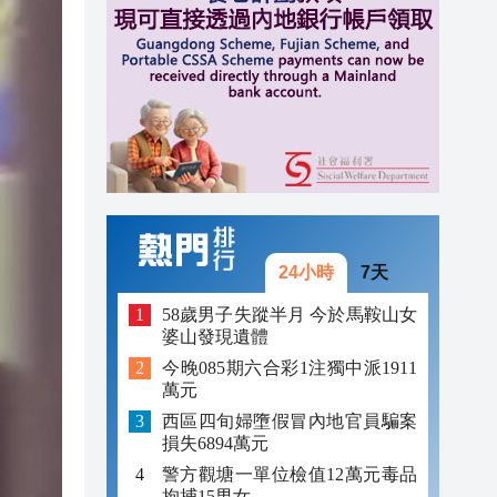
17:06
17:04
16:46
24小時
7天
58歲男子失蹤半月 今於馬鞍山女
婆山發現遺體
今晚085期六合彩1注獨中派1911
萬元
西區四旬婦墮假冒內地官員騙案
損失6894萬元
警方觀塘一單位檢值12萬元毒品
拘捕15男女