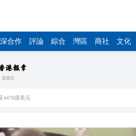
深合作
評論
綜合
灣區
商社
文化
日
星期五
徵稅並非新政策 無需過度解讀
4478億美元
傷 槍手為初中生 在教室飲彈身亡
5%
客內褲藏2包冰毒 闖關西九龍被截