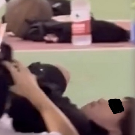
認受性 警告若涉危害國安「後果自負」
錄取457名港澳台僑生
 網民：掃埋班賣書仔