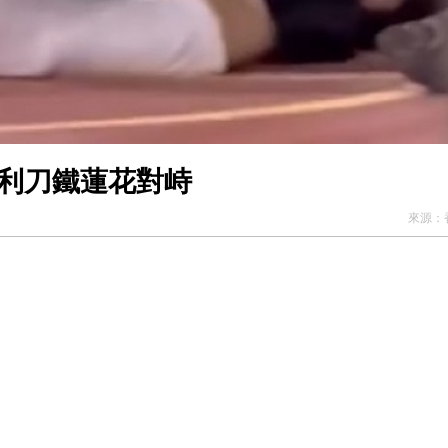
持利刀鐵蓮花對峙
來源：