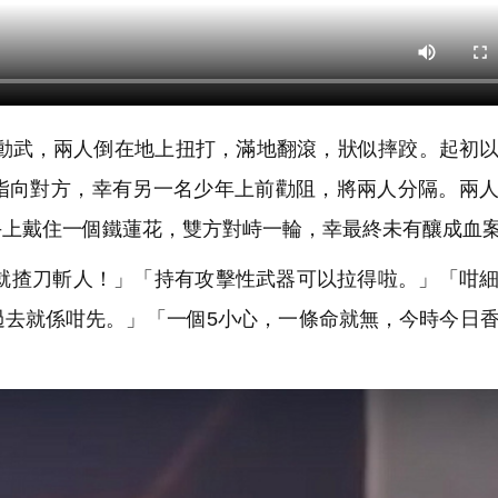
動武，兩人倒在地上扭打，滿地翻滾，狀似摔跤。起初
指向對方，幸有另一名少年上前勸阻，將兩人分隔。兩
手上戴住一個鐵蓮花，雙方對峙一輪，幸最終未有釀成血
揸刀斬人！」「持有攻擊性武器可以拉得啦。」「咁細
過去就係咁先。」「一個5小心，一條命就無，今時今日