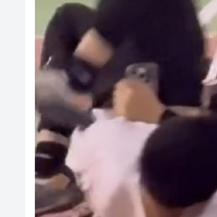
有片｜鄧炳強批記協換屆選舉無
報考熱度持續高漲 今年深圳大學
有片〡警方葵涌廣場巡查掃童黨