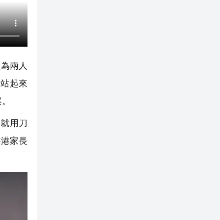
以為兩人
人站起來
案。
就用刀
香港家長