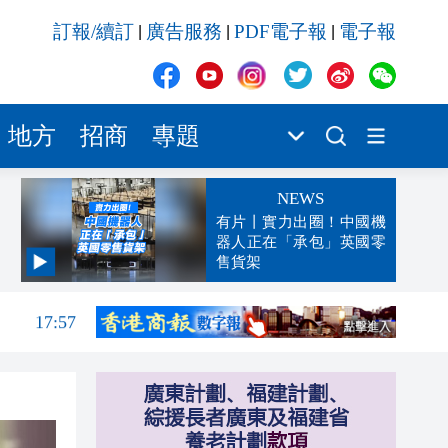
訂報/續訂
廣告服務
PDF電子報
電子報
|
|
|
地方
招商
專題
NEWS
有片丨實力出圈！中國機
器人正在「承包」英國零
售貨架
18:01
17:57
17:13
17:11
17:09