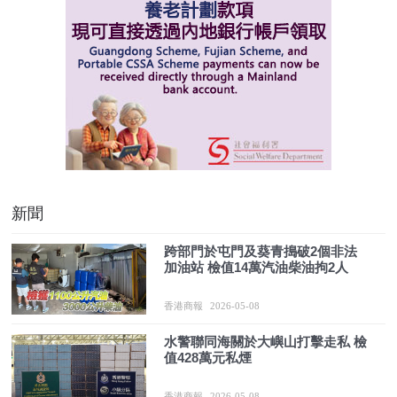
新聞
跨部門於屯門及葵青搗破2個非法
加油站 檢值14萬汽油柴油拘2人
香港商報
2026-05-08
水警聯同海關於大嶼山打擊走私 檢
值428萬元私煙
香港商報
2026-05-08