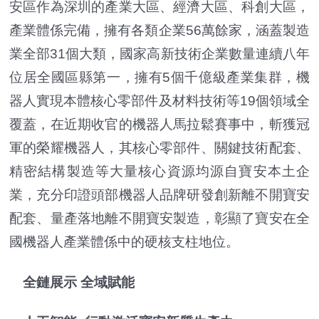
安區作為深圳的產業大區、經濟大區、科創大區，
產業體係完備，擁有各類企業56萬餘家，涵蓋製造
業全部31個大類，國家高新技術企業數量連續八年
位居全國區縣第一，擁有5個千億級產業集群，機
器人實現本體核心零部件及材料技術等19個領域全
覆蓋，在近期收官的機器人馬拉鬆賽事中，斬獲冠
軍的榮耀機器人，其核心零部件、關鍵技術配套、
精密結構製造等大量核心資源均源自寶安本土企
業，充分印證頭部機器人品牌研發創新離不開寶安
配套、量產落地離不開寶安製造，彰顯了寶安在全
國機器人產業體係中的硬核支柱地位。
全鏈展示 全域賦能