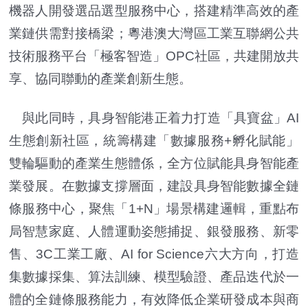
機器人開發選品選型服務中心，搭建精準高效的產
業鏈供需對接橋梁；粵港澳大灣區工業互聯網公共
技術服務平台「極客智造」OPC社區，共建開放共
享、協同聯動的產業創新生態。
與此同時，具身智能港正着力打造「具寶盆」AI
生態創新社區，統籌構建「數據服務+孵化賦能」
雙輪驅動的產業生態體係，全方位賦能具身智能產
業發展。在數據支撐層面，建設具身智能數據全鏈
條服務中心，聚焦「1+N」場景構建邏輯，重點布
局智慧家庭、人體運動姿態捕捉、銀發服務、新零
售、3C工業工廠、AI for Science六大方向，打造
集數據採集、算法訓練、模型驗證、產品迭代於一
體的全鏈條服務能力，有效降低企業研發成本與商