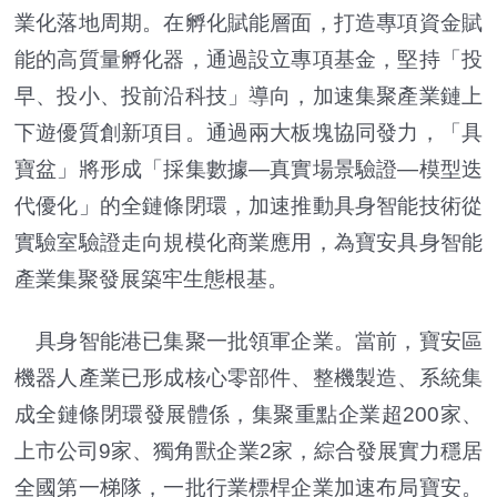
業化落地周期。在孵化賦能層面，打造專項資金賦
能的高質量孵化器，通過設立專項基金，堅持「投
早、投小、投前沿科技」導向，加速集聚產業鏈上
下遊優質創新項目。通過兩大板塊協同發力，「具
寶盆」將形成「採集數據—真實場景驗證—模型迭
代優化」的全鏈條閉環，加速推動具身智能技術從
實驗室驗證走向規模化商業應用，為寶安具身智能
產業集聚發展築牢生態根基。
具身智能港已集聚一批領軍企業。當前，寶安區
機器人產業已形成核心零部件、整機製造、系統集
成全鏈條閉環發展體係，集聚重點企業超200家、
上市公司9家、獨角獸企業2家，綜合發展實力穩居
全國第一梯隊，一批行業標桿企業加速布局寶安。