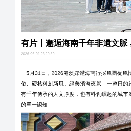
有片丨邂逅海南千年非遺文脈
2026-06-01 23:29:59
5月31日，2026港澳媒體海南行採風團從
俗、硬核科創新風、絕美濱海夜景。一整日的
有千年傳承的人文厚度，也有科創崛起的城市
的單一認知。