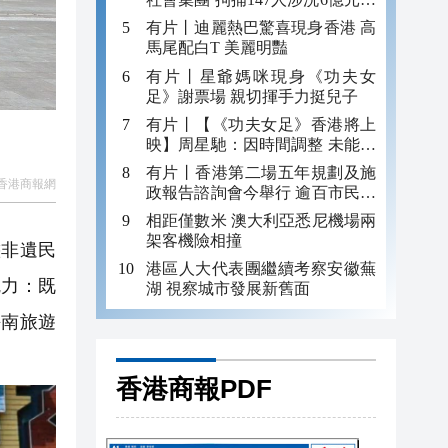
錢
有片丨迪麗熱巴驚喜現身香港 高
馬尾配白T 美麗明豔
有片丨星爺媽咪現身《功夫女
足》謝票場 親切揮手力挺兒子
有片丨【《功夫女足》香港將上
映】周星馳：因時間調整 未能製
作粵語版 對此深表遺憾
有片丨香港第二場五年規劃及施
香港商報網
政報告諮詢會今舉行 逾百市民出
席
相距僅數米 澳大利亞悉尼機場兩
架客機險相撞
態非遺民
港區人大代表團繼續考察安徽蕪
魅力：既
湖 視察城市發展新舊面
海南旅遊
香港商報PDF