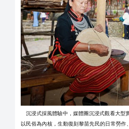
沉浸式採風體驗中，媒體團沉浸式觀看大型實
以民俗為內核，生動復刻黎苗先民的日常勞作