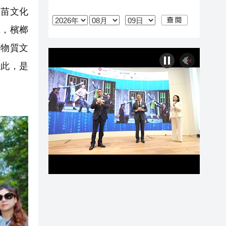
黎苗文化
區，檳榔
非物質文
於此，是