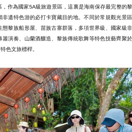
，作為國家5A級旅遊景區，這裏是海南保存最完整的
鎖非遺特色游的必打卡寶藏目的地。不同於常規觀光景
生態黎族船形屋、苗族古寨群落，多項世界級、國家級
鼻簫演奏、山蘭酒釀造、黎族傳統歌舞等特色技藝齊聚
南特色文旅標桿。