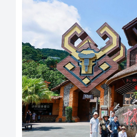
「關鍵變量」？
泰國國家旅遊局：高度重視中國
有片丨90場諮詢會廣納民意 李
警方破獲新界北村屋爆竊集團 拘