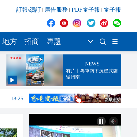
訂報/續訂
廣告服務
PDF電子報
電子報
|
|
|
地方
招商
專題
NEWS
有片丨粵車南下沉浸式體
驗指南
發布
18:50
18:25
18:23
17:23
那個
17:23