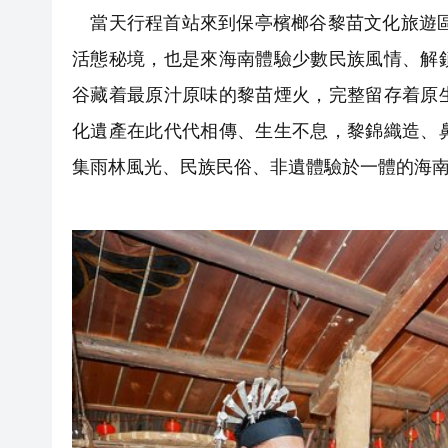
當天行程首站來到保亭檳榔谷黎苗文化旅遊區
活態秘境，也是來海南體驗少數民族風情、解
谷藏着最原汁原味的黎苗煙火，完整留存着原
化遺產在此代代相傳、生生不息，黎錦織造、
集雨林風光、民族民俗、非遺體驗於一體的海