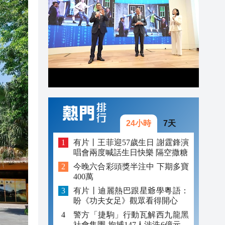
17:20
17:18
16:53
24小時
7天
有片丨王菲迎57歲生日 謝霆鋒演
唱會兩度喊話生日快樂 隔空撒糖
今晚六合彩頭獎半注中 下期多寶
400萬
有片丨迪麗熱巴跟星爺學粵語：
盼《功夫女足》觀眾看得開心
警方「捷駒」行動瓦解西九龍黑
社會集團 拘捕147人涉洗6億元黑