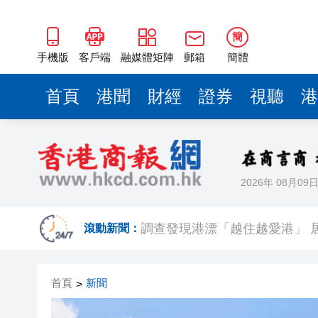
簡
手機版
客戶端
融媒體矩陣
郵箱
簡體
首頁
港聞
財經
證券
視聽
港
2026年 08月09
有片 | 廣東省第十七屆運動
調查發現港漂「越住越愛港」 居
滾動新聞：
颱風「白海豚」在浙江台州玉環
首頁
新聞
>
【市場慧眼】宇樹IPO點燃重
【商報評論】福州行 讀懂中國