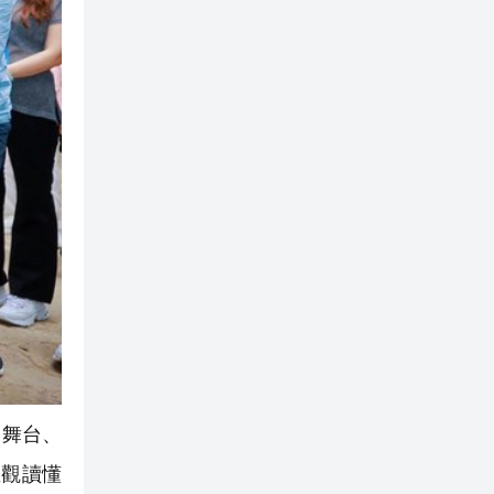
為舞台、
直觀讀懂