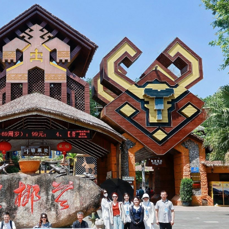
遊客旅遊體驗 將完善產品和服務
家超：首份五年規劃 三季度揭盅
5男女涉款210萬元