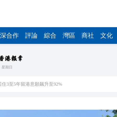
深合作
評論
綜合
灣區
商社
文化
日
星期日
會暨第十屆殘疾人運動會開幕式主題歌《心念山海》MV正式
住3至5年留港意願飆升至92%
沿海登陸 中心附近最大風力14級
估 首程控股投資吸引力持續提升
文旅升級之道——從文化根基到全球大市場 香港為何是