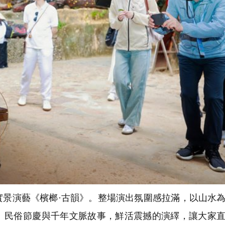
景演藝《檳榔·古韻》。整場演出氛圍感拉滿，以山水
、民俗節慶與千年文脈故事，鮮活震撼的演繹，讓大家