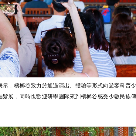
示，檳榔谷致力於通過演出、體驗等形式向遊客科普少
結髮展，同時也歡迎研學團隊來到檳榔谷感受少數民族