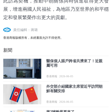
此訪為契機，推動中朝關係與時俱進取得更大發
展，增進兩國人民福祉，為地區乃至世界的和平穩
定和發展繁榮作出更大的貢獻。
責任編輯：蔣璐
香港商報版權所有，未經書面允許不得使用。
新聞
醫保個人賬戶跨省共濟來了！近親
屬可用
香港商報
2026-06-05
外交部介紹國家主席習近平訪問朝
鮮有關安排
香港商報
2026-06-05
第7號颱風要來了