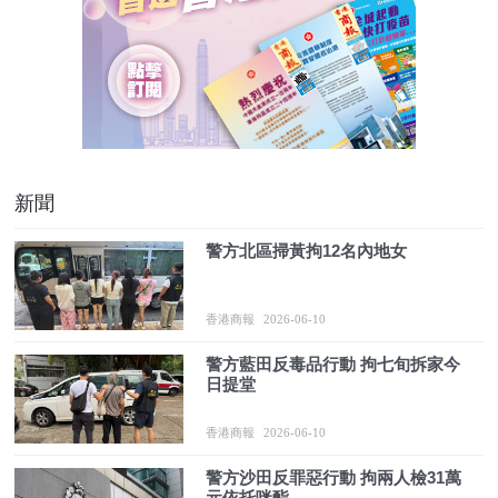
新聞
警方北區掃黃拘12名內地女
香港商報
2026-06-10
警方藍田反毒品行動 拘七旬拆家今
日提堂
香港商報
2026-06-10
警方沙田反罪惡行動 拘兩人檢31萬
元依托咪酯