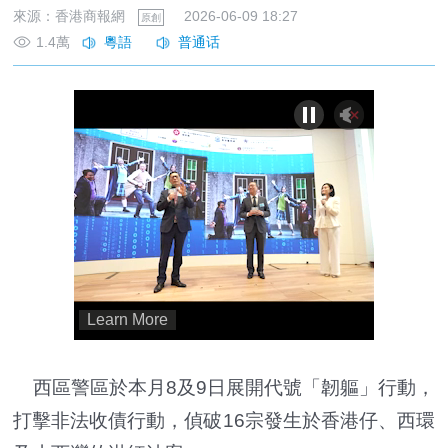
來源：香港商報網
2026-06-09 18:27
原創
1.4萬
西區警區於本月8及9日展開代號「韌軀」行動，
打擊非法收債行動，偵破16宗發生於香港仔、西環