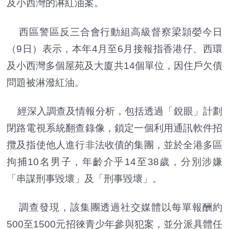
及小西灣的淋紅油案。
西區警區反三合會行動組高級督察梁頴嫈今日
（9日）表示，本年4月至6月接報指香港仔、西環
及小西灣多個屋苑及大廈共14個單位，因住戶欠債
問題被淋潑紅油。
經深入調查及情報分析，包括透過「銳眼」計劃
閉路電視系統翻查錄像，鎖定一個利用通訊軟件招
攬及指使他人進行非法收債的集團，並於全港多區
拘捕10名男子，年齡介乎14至38歲，分別涉嫌
「串謀刑事毀壞」及「刑事毀壞」。
調查發現，該集團透過社交媒體以每單報酬約
500至1500元招徠青少年參與犯案，並分派具體任