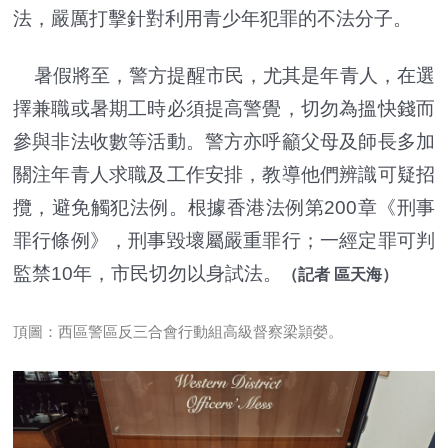
法，嚴厲打擊針對利用青少年犯罪的不法分子。
暑假將至，警方提醒市民，尤其是年青人，在選
擇兼職或暑期工時必須提高警覺，切勿為搵快錢而
參與非法收數等活動。警方亦呼籲父母及師長多加
關注年青人求職及工作安排，教導他們辨識可疑招
攬，避免觸犯法例。根據香港法例第200章《刑事
罪行條例》，刑事毀壞屬嚴重罪行；一經定罪可判
監禁10年，市民切勿以身試法。
（記者 區天海）
頂圖：西區警區反三合會行動組高級督察梁頴嫈。