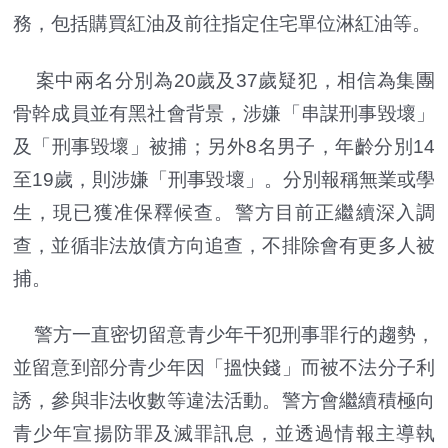
務，包括購買紅油及前往指定住宅單位淋紅油等。
案中兩名分別為20歲及37歲疑犯，相信為集團
骨幹成員並有黑社會背景，涉嫌「串謀刑事毀壞」
及「刑事毀壞」被捕；另外8名男子，年齡分別14
至19歲，則涉嫌「刑事毀壞」。分別報稱無業或學
生，現已獲准保釋候查。警方目前正繼續深入調
查，並循非法放債方向追查，不排除會有更多人被
捕。
警方一直密切留意青少年干犯刑事罪行的趨勢，
並留意到部分青少年因「搵快錢」而被不法分子利
誘，參與非法收數等違法活動。警方會繼續積極向
青少年宣揚防罪及滅罪訊息，並透過情報主導執