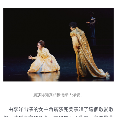
麗莎得知真相後情緒大爆發。
由李洋出演的女主角麗莎完美演繹了這個敢愛敢