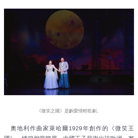
《微笑之國》是齣愛情輕歌劇。
奧地利作曲家萊哈爾1929年創作的《微笑王