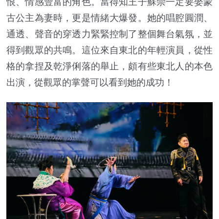
恨、情感豐富的角色。當得知王子蘇崇一定要娶蒙
古公主為妻時，更是情緒大爆發。她的唱腔圓潤、
通透、聲音的穿透力緊緊控制了整個舞台氣氛，並
得到觀眾的共鳴。這位來自東北的年輕演員，從性
格的拿捏及乾淨俐落的舉止，頗有些東北人的本色
出演，從觀眾的掌聲可以看到她的成功！