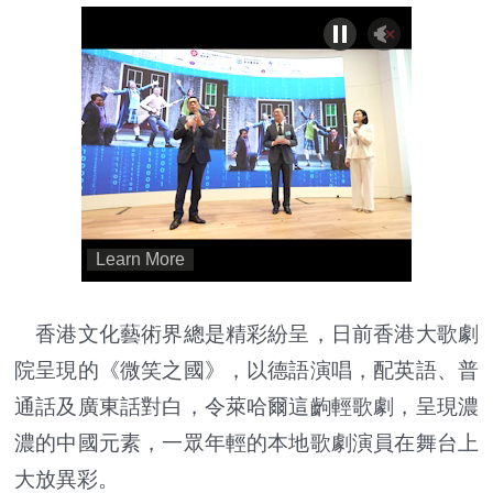
香港文化藝術界總是精彩紛呈，日前香港大歌劇
院呈現的《微笑之國》，以德語演唱，配英語、普
通話及廣東話對白，令萊哈爾這齣輕歌劇，呈現濃
濃的中國元素，一眾年輕的本地歌劇演員在舞台上
大放異彩。