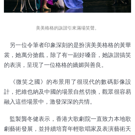
美美格格的詼諧引來滿場笑聲。
另一位令筆者印象深刻的是扮演美美格格的黃華
裳，她萬分搶戲，除了有一副好嗓音，她詼諧搞笑
的表演，呈現了一位格格的嬌媚與善良。
《微笑之國》的布景用了很現代的數碼影像設
計，把維也納及中國的場景自然切換，觀眾很容易
融入這些場景中，激發深深的共情。
監製龔冬健表示，香港大歌劇院一直致力本地歌
劇藝術發展，並持續培育年輕歌唱家及表演藝術天