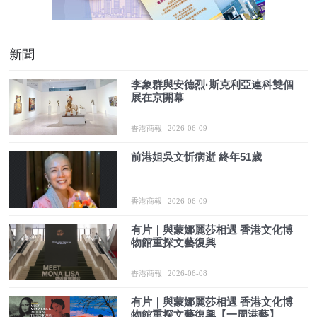
新聞
李象群與安德烈·斯克利亞連科雙個
展在京開幕
香港商報
2026-06-09
前港姐吳文忻病逝 終年51歲
香港商報
2026-06-09
有片｜與蒙娜麗莎相遇 香港文化博
物館重探文藝復興
香港商報
2026-06-08
有片｜與蒙娜麗莎相遇 香港文化博
物館重探文藝復興【一周港藝】香