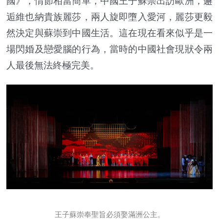
國》，情節相當簡單，中國王子蘇崇出訪歐洲，邂
逅維也納貴族麗莎，兩人旋即墮入愛河，麗莎更毅
然決定與蘇崇到中國生活。這在現在看來似乎是一
場閃婚及戀愛腦的行為，當時的中國社會現狀令兩
人最後無法終極完美。
王子蘇崇奉聖旨必須娶滿洲公主。