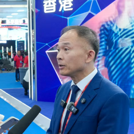
度強勢反彈
牽頭臨床研究的1類創新藥成功入選《自然》雜誌年度榜
業板指漲1.75%