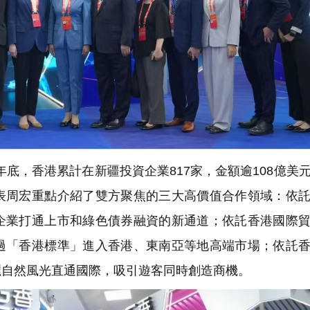
底，香港累計在新疆投資企業817家，金額逾108億美
表周宏重點介紹了雙方聚焦的三大高價值合作領域：依
企業打通上市和綠色債券融資的新通道；依託香港國際
過「香港標準」進入香港、東南亞等地高端市場；依託
麗自然風光直通國際，吸引遊客同時創造商機。