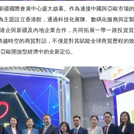
會在新疆國際會展中心盛大啟幕。作為連接中國與亞歐市場
」為主題設立香港館，通過科技化展陳、數碼化服務與定
港企與新疆及內地企業合作，共同拓展一帶一路投資貿
跨越時空的商貿對話，不僅是對其賦能全球商貿歷程的
建亞歐開放型經濟中的全新定位。