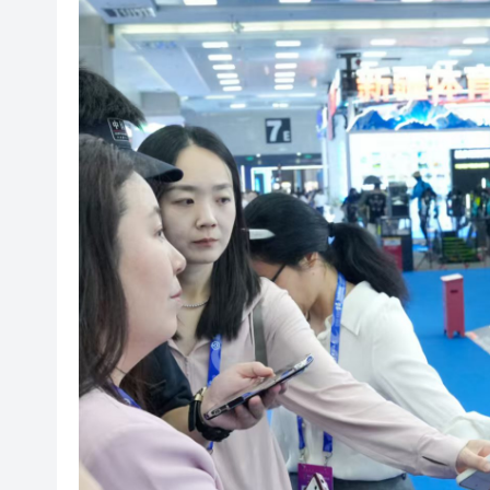
【股市風向標】大模型雙雄再
深圳市第三人民醫院盧洪洲教授
【A股午評】三大指數集體上漲 創