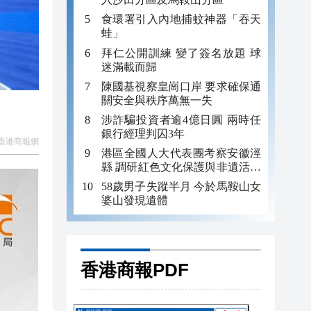
食環署引入內地捕蚊神器「吞天
蛙」
拜仁公開訓練 變了簽名放題 球
迷滿載而歸
陳國基視察皇崗口岸 要求確保通
關安全與秩序萬無一失
涉詐騙投資者逾4億日圓 兩時任
銀行經理判囚3年
香港商報網
港區全國人大代表團考察安徽涇
縣 調研紅色文化保護與非遺活態
傳承
58歲男子失蹤半月 今於馬鞍山女
婆山發現遺體
香港商報PDF