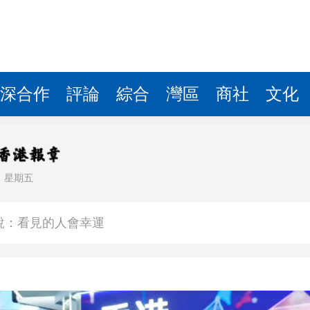
深合作
評論
綜合
灣區
商社
文化
日
星期五
41.95億坡元 中期息47坡仙
說：看見的人會幸運
首日早盤漲逾七成
以吃的毛筆」網民點贊：滿腹墨水
樹 監控記錄「起飛瞬間」