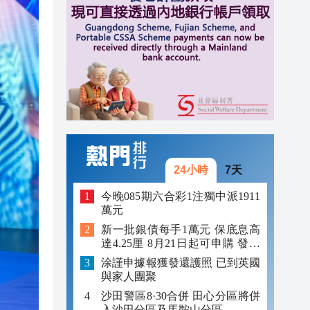
11:56
單
11:47
11:40
24小時
7天
今晚085期六合彩1注獨中派1911
萬元
新一批銀債每手1萬元 保底息高
達4.25厘 8月21日起可申購 發行
金額最多550億
涂謹申據報獲發還護照 已到英國
與家人團聚
沙田警區8·30合併 田心分區將併
入沙田分區及馬鞍山分區