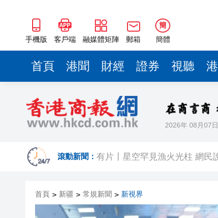
簡
手機版
客戶端
融媒體矩陣
郵箱
簡體
首頁
港聞
財經
證券
視聽
港
2026年 08月07
華僑銀行上半年純利按年增13%至
有片〡星空罕見漁火光柱 網民
滾動新聞：
【新股最前線】拿森科技上市
首頁
新疆
常規新聞
新視界
>
>
有片〡霍啟剛FB「當你看見可
>
有片｜重慶一隧道口驚現飛車上