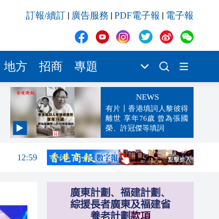
訂報/續訂
廣告服務
PDF電子報
電子報
|
|
|
地方
招商
專題
NEWS
有片丨香港填詞人黎彼得
離世 享年76歲 曾為張國
榮、許冠傑等填詞
13:02
12:59
12:29
12:09
12:03