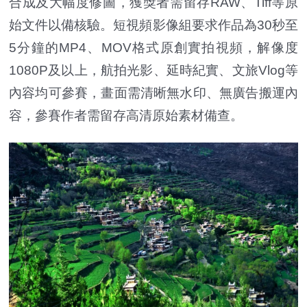
合成及大幅度修圖，獲獎者需留存RAW、Tiff等原
始文件以備核驗。短視頻影像組要求作品為30秒至
5分鐘的MP4、MOV格式原創實拍視頻，解像度
1080P及以上，航拍光影、延時紀實、文旅Vlog等
內容均可參賽，畫面需清晰無水印、無廣告搬運內
容，參賽作者需留存高清原始素材備查。