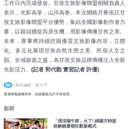
工作日內完成發放。甘孜文旅影像聯盟相關負責人
表示，光影為筆，山河為卷。本次網絡月賽依託甘
孜文旅影像聯盟平台優勢，集結全國影像創作者力
量，以鏡頭捕捉高原生機，用影像傳播甘孜之美。
未來，賽事將持續挖掘優質文旅影像內容，立體
化、多元化展現甘孜自然生態之美、民俗人文之
韻、全域旅遊之盛，為甘孜文旅品牌傳播注入全新
光影活力。
(記者 郭代勤 實習記者 許優)
責任編輯：蔡天宇
香港商報版權所有，未經書面允許不得使用。
新聞
「清涼端午節」火了! 綿陽方特提
前解鎖暑期狂歡新範式