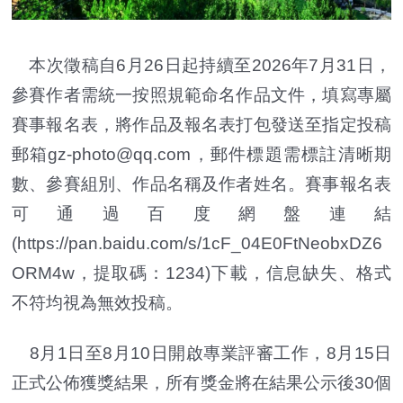
本次徵稿自6月26日起持續至2026年7月31日，
參賽作者需統一按照規範命名作品文件，填寫專屬
賽事報名表，將作品及報名表打包發送至指定投稿
郵箱gz-photo@qq.com，郵件標題需標註清晰期
數、參賽組別、作品名稱及作者姓名。賽事報名表
可通過百度網盤連結
(https://pan.baidu.com/s/1cF_04E0FtNeobxDZ6
ORM4w，提取碼：1234)下載，信息缺失、格式
不符均視為無效投稿。
8月1日至8月10日開啟專業評審工作，8月15日
正式公佈獲獎結果，所有獎金將在結果公示後30個