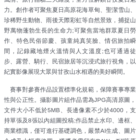
力。創作者可聚焦夏日高原花海草甸、聖潔雪山、
珍稀野生動物、雨後天際彩虹等自然景致，捕捉山
野萬物蓬勃生長的生命力;可聚焦當地群眾夏日勞
作、特色民俗節慶、孩童純真笑臉、情侶旅拍瞬
間，記錄藏地煙火溫情與人文溫度;也可通過徒
步、露營、騎行、民宿旅居等沉浸式旅行視角，以
紀實影像展現大眾與甘孜山水相遇的美好瞬間。
賽事對參賽作品設置標準化規範，保障賽事專業
性與公正性。攝影圖片組作品需為JPG高清原圖，
文件大小不低於5MB、長邊像素不少於4000，支
持單張及8張以內組圖投稿;作品禁止水印、邊框、
商業標識，僅可進行基礎調色，嚴禁AI生成、圖片