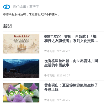
責任編輯：蔡天宇
香港商報版權所有，未經書面允許不得使用。
新聞
600年友誼「寶船」再啟航！「鄭
和行之友誼使者」系列文化交流活
動啟動，倒計時3天！
香港商報
2026-06-27
從香格里拉出發，向世界講述共同
生活的中國故事
香港商報
2026-06-27
雲南硯山：夏至節氣節氣養生粽子
多彩上線
香港商報
2026-06-25