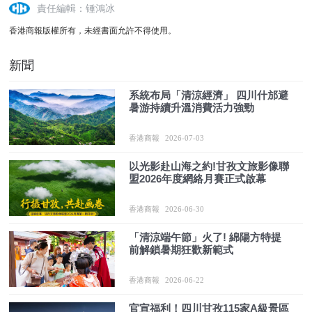
責任編輯：锺鴻冰
香港商報版權所有，未經書面允許不得使用。
新聞
系統布局「清涼經濟」 四川什邡避
暑游持續升溫消費活力強勁
香港商報
2026-07-03
以光影赴山海之約!甘孜文旅影像聯
盟2026年度網絡月賽正式啟幕
香港商報
2026-06-30
「清涼端午節」火了! 綿陽方特提
前解鎖暑期狂歡新範式
香港商報
2026-06-22
官宣福利！四川甘孜115家A級景區