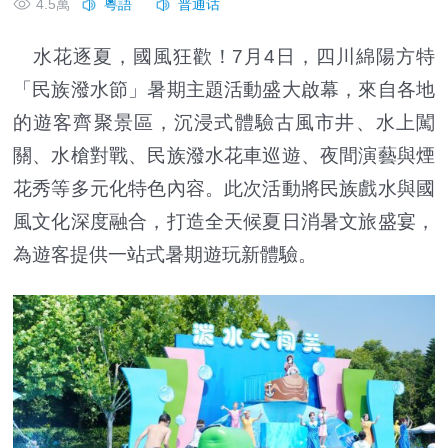
4.5萬
水花逐夏，國風狂歡！7月4日，四川綿陽方特
「民族潑水節」暑期主題活動盛大啟幕，來自各地
的遊客齊聚景區，沉浸式體驗古風市井、水上闖
關、水槍對戰、民族潑水花車巡遊、夜間演藝與煙
花秀等多元化特色內容。此次活動將民族戲水與國
風文化深度融合，打造全天候夏日消暑文旅盛宴，
為遊客提供一站式暑期遊玩新體驗。