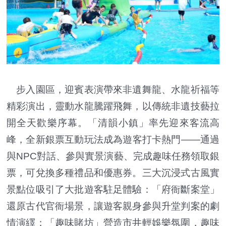
步入園區，迎賓表演帶來非遺舞龍、水龍祈福等
精彩演出，靈動水龍騰躍飛舞，以傳統非遺技藝拉
開全天歡樂序幕。「清韻小鎮」率先迎來客流高
峰，全新銀票互動玩法成為遊客打卡熱門——通過
與NPC對話、參與實景演藝、完成趣味任務領取銀
票，可兌換多種禮品和優惠券。三大沉浸式古風實
景點位吸引了大批遊客駐足體驗：「府衙斷案堂」
還原古代官衙場景，讓遊客親身參與升堂判案的劇
情演繹；「趣味賭坊」營造市井輕娛樂氛圍，趣味