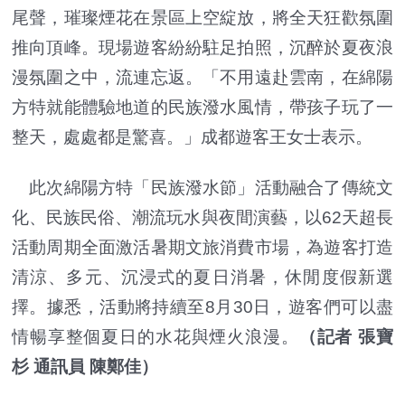
尾聲，璀璨煙花在景區上空綻放，將全天狂歡氛圍
推向頂峰。現場遊客紛紛駐足拍照，沉醉於夏夜浪
漫氛圍之中，流連忘返。「不用遠赴雲南，在綿陽
方特就能體驗地道的民族潑水風情，帶孩子玩了一
整天，處處都是驚喜。」成都遊客王女士表示。
此次綿陽方特「民族潑水節」活動融合了傳統文
化、民族民俗、潮流玩水與夜間演藝，以62天超長
活動周期全面激活暑期文旅消費市場，為遊客打造
清涼、多元、沉浸式的夏日消暑，休閒度假新選
擇。據悉，活動將持續至8月30日，遊客們可以盡
情暢享整個夏日的水花與煙火浪漫。
（記者 張寶
杉 通訊員 陳鄭佳）