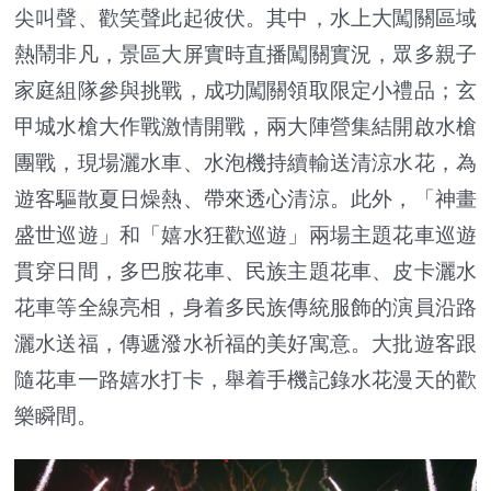
尖叫聲、歡笑聲此起彼伏。其中，水上大闖關區域
熱鬧非凡，景區大屏實時直播闖關實況，眾多親子
家庭組隊參與挑戰，成功闖關領取限定小禮品；玄
甲城水槍大作戰激情開戰，兩大陣營集結開啟水槍
團戰，現場灑水車、水泡機持續輸送清涼水花，為
遊客驅散夏日燥熱、帶來透心清涼。此外，「神畫
盛世巡遊」和「嬉水狂歡巡遊」兩場主題花車巡遊
貫穿日間，多巴胺花車、民族主題花車、皮卡灑水
花車等全線亮相，身着多民族傳統服飾的演員沿路
灑水送福，傳遞潑水祈福的美好寓意。大批遊客跟
隨花車一路嬉水打卡，舉着手機記錄水花漫天的歡
樂瞬間。