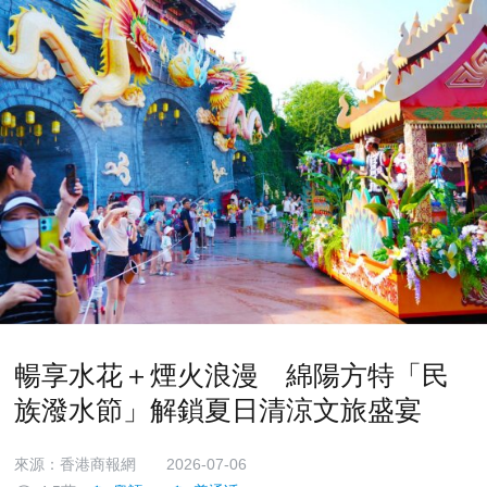
暢享水花＋煙火浪漫 綿陽方特「民
族潑水節」解鎖夏日清涼文旅盛宴
來源：香港商報網
2026-07-06