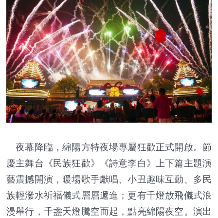
夜幕降臨，綿陽方特夜場專屬狂歡正式開啟。節
慶主舞台《民族狂歡》《詩意李白》上下篇主題演
藝震撼開演，暖場歌手獻唱、小丑趣味互動、多民
族輕潑水祈福儀式層層遞進；更有千燈放飛儀式浪
漫舉行，千盞天燈騰空而起，點亮綿陽夜空。演出