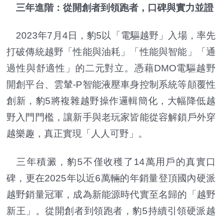
三年進階：從開創者到領跑者，口碑與實力並證
2023年7月4日，豹5以「電驅越野」入場，率先
打破傳統越野「性能與油耗」「性能與智能」「通
過性與舒適性」的二元對立。憑藉DMO電驅越野
開創平台、雲輦-P智能液壓車身控制系統等顛覆性
創新，豹5將複雜越野操作邏輯簡化，大幅降低越
野入門門檻，讓新手與老玩家皆能從容解鎖戶外穿
越樂趣，真正實現「人人可野」。
三年積澱，豹5不僅收穫了14萬用戶的真實口
碑，更在2025年以近6萬輛的年銷量登頂國內硬派
越野銷量冠軍，成為新能源時代實至名歸的「越野
新王」。從開創者到領跑者，豹5持續引領硬派越