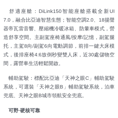
舒適座艙：DiLink150智能座艙搭載全新UI
7.0，融合比亞迪智慧生態；智能空調2.0、18揚聲
器帝瓦雷音響、壓縮機冷暖冰箱、防暈車模式，營
造舒享空間。主副駕座椅通風/按摩/記憶，副駕腿
托，主駕8向/副駕6向電動調節，前排一鍵大床模
式，後排座椅4:6放倒秒變雙人床，近30處儲物空
間，露營車生活輕鬆開啟。
輔助駕駛：標配比亞迪「天神之眼C」輔助駕駛
系統，可選裝「天神之眼B」輔助駕駛系統，泊車
兜底、天神之眼B城市領航安全兜底。
可野·硬核可靠