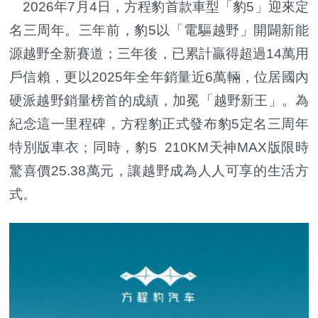
2026年7月4日，方程豹首款車型「豹5」迎來定
名三周年。三年前，豹5以「電驅越野」開闢新能
源越野全新賽道；三年後，已累計贏得超過14萬用
戶信賴，更以2025年全年銷量近6萬輛，位居國內
硬派越野銷量榜首的成績，加冕「越野新王」。為
紀念這一里程碑，方程豹正式發布豹5定名三周年
特別版車衣；同時，豹5 210KM天神MAX版限時
驚喜價25.38萬元，讓越野成為人人可享的生活方
式。