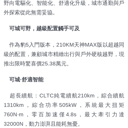
野向電驅化、智能化、舒適化升級，城市通勤與戶
外探索從此無需妥協。
可城可野，越級配置觸手可及
作為豹5入門版本，210KM天神MAX版以超越同
級的配置，兼顧城市精緻出行與戶外硬核越野，現
推出限時驚喜價25.38萬元。
可城·舒適智能
超長續航：CLTC純電續航210km，綜合續航
1310km，綜合功率505kW，系統最大扭矩
760N·m，零百加速僅4.8s，最大牽引力達
32000N，動力澎湃且能耗無憂。