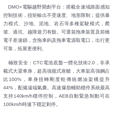
DMO+電驅越野開創平台：搭載全速域路面感知
控制技術，扭矩輸出不受速度、地形限制；提供暴
力模式、沙地、泥地、岩石等多種駕駛模式，爬
坡、過坑、越障遊刃有餘。可選裝拖車裝置及前橋
電子差速鎖，含拖車鈎及拖車電源取電口，出行更
可靠，拓展更便利。
極致安全：CTC電池底盤一體化技術2.0，非承
載式大梁車身，超高強籠式座艙，大車架高強鋼占
比100%，車身扭轉剛度較傳統燃油架構提升
44%，配備遠端氣囊。高速爆胎輔助穩停系統最高
支持140km/h穩停控制，AEB自動緊急制動可在
100km/h時速下穩定剎停。