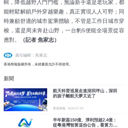
輯，降低越野入門門檻，無論新手還是老玩家，都
能輕鬆解鎖戶外穿越樂趣，真正實現人人可野；同
時兼顧舒適的城市駕乘體驗，不管是工作日城市穿
梭，還是周末奔赴山野，一台豹5便能全場景從容
應對。
（記者 焦家志）
責任編輯：焦家志
香港商報版權所有，未經書面允許不得使用。
新聞
航天科普巡展走進深圳坪山，深圳
的孩子離航天夢又近了
香港商報
2026-07-05
半年新簽150億、淨利預超2.4億：
從粵港灣智算這份公告，看算力賽