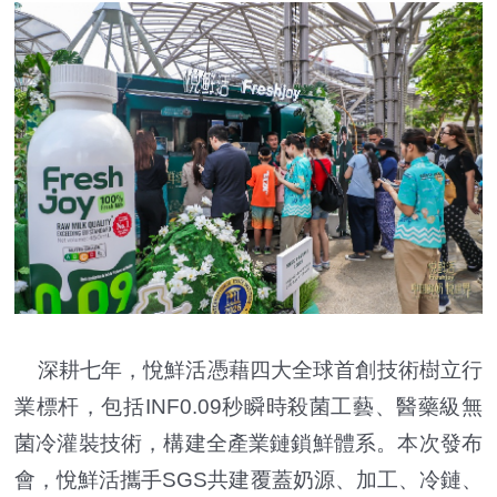
深耕七年，悅鮮活憑藉四大全球首創技術樹立行
業標杆，包括INF0.09秒瞬時殺菌工藝、醫藥級無
菌冷灌裝技術，構建全產業鏈鎖鮮體系。本次發布
會，悅鮮活攜手SGS共建覆蓋奶源、加工、冷鏈、