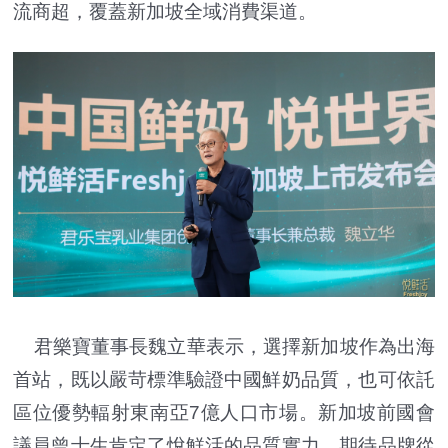
流商超，覆蓋新加坡全域消費渠道。
君樂寶董事長魏立華表示，選擇新加坡作為出海
首站，既以嚴苛標準驗證中國鮮奶品質，也可依託
區位優勢輻射東南亞7億人口市場。新加坡前國會
議員曾士生肯定了悅鮮活的品質實力，期待品牌從