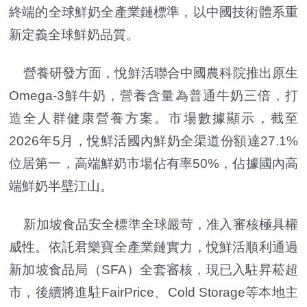
終端的全球鮮奶全產業鏈標準，以中國技術體系重
新定義全球鮮奶品質。
營養研發方面，悅鮮活聯合中國農科院推出原生
Omega-3鮮牛奶，營養含量為普通牛奶三倍，打
造全人群健康營養方案。市場數據顯示，截至
2026年5月，悅鮮活國內鮮奶全渠道份額達27.1%
位居第一，高端鮮奶市場佔有率50%，佔據國內高
端鮮奶半壁江山。
新加坡食品安全標準全球嚴苛，准入審核極具權
威性。依託君樂寶全產業鏈實力，悅鮮活順利通過
新加坡食品局（SFA）全套審核，現已入駐昇菘超
市，後續將進駐FairPrice、Cold Storage等本地主