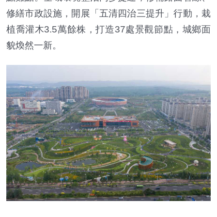
修繕市政設施，開展「五清四治三提升」行動，栽
植喬灌木3.5萬餘株，打造37處景觀節點，城鄉面
貌煥然一新。