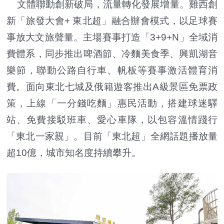
文體聯動創新破局，流量轉化發展增量。雞西創
新「旅發大會+ 東北超」融合辦會模式，以足球賽
事放大文旅聲量。主場賽事打造「3+9+N」全域消
費體系，同步推出啤酒節、冷麵美食季、興凱湖音
樂節，聯動公路自行車、帆板等賽事激活體育消
費。面向東北七城及俄籍遊客推出A級景區免票政
策，上線「一分錢吃麵」惠民活動，搭建球迷驛
站、免費接駁班車、愛心車隊，以包容溫情踐行
「東北一家親」。目前「東北超」全網話題播放量
超10億，城市知名度持續攀升。