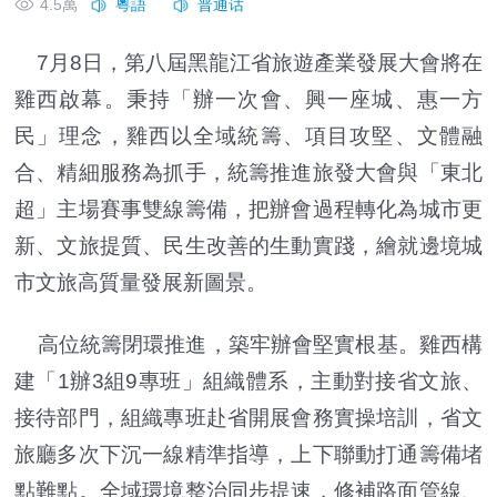
4.5萬
7月8日，第八屆黑龍江省旅遊產業發展大會將在
雞西啟幕。秉持「辦一次會、興一座城、惠一方
民」理念，雞西以全域統籌、項目攻堅、文體融
合、精細服務為抓手，統籌推進旅發大會與「東北
超」主場賽事雙線籌備，把辦會過程轉化為城市更
新、文旅提質、民生改善的生動實踐，繪就邊境城
市文旅高質量發展新圖景。
高位統籌閉環推進，築牢辦會堅實根基。雞西構
建「1辦3組9專班」組織體系，主動對接省文旅、
接待部門，組織專班赴省開展會務實操培訓，省文
旅廳多次下沉一線精準指導，上下聯動打通籌備堵
點難點。全域環境整治同步提速，修補路面管線、