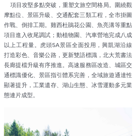
項目攻堅多點突破，重塑文旅空間格局。圍繞觀
摩點位、景區升級、交通配套三類工程，全市掛圖
作戰、倒排工期。雞西杜鵑花公園、魚亮溝等重點
項目進入收尾調試；動植物園、汽車營地完成八成
以上工程量。虎頭5A景區全面投用，興凱湖沿線
打造彩色、音樂公路，更新雙語標識，北大荒書法
長廊提檔升級有序推進。高速服務區改造、城區交
通標識優化、景區指引體系完善，全域旅遊通達性
顯著提升，工業遺存、湖山生態、冰雪運動多元業
態連片成型。