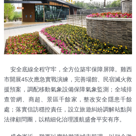
安全底線全程守牢，全方位築牢保障屏障。雞西
市開展45次應急實戰演練，完善場館、民宿滅火救
援預案，調配移動氣象設備保障氣象監測；全域排
查管網、商超、景區千餘家，整改安全隱患千餘
處；落實信訪穩控責任，設立旅遊糾紛調解站點與
法律顧問團，以精細化治理護航盛會平安有序。