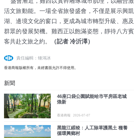
盛會漸近，雞西以實幹雕琢城市肌理，以融合激
活文旅動能。一場全省旅發盛會，不僅是展示興凱
湖、邊境文化的窗口，更成為城市轉型升級、惠及
群眾的發展契機。雞西正以飽滿姿態，靜待八方賓
客共赴文旅之約。
（記者 冷沂澤）
責任編輯：锺鴻冰
香港商報版權所有，未經書面允許不得使用。
新聞
46座口袋公園賦能哈市平房區老城
煥新
香港商報
2026-07-07
黑龍江綏稜：人工除草護黑土 種養
循環興鄉村