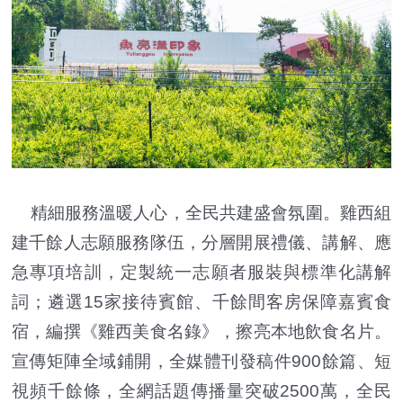
精細服務溫暖人心，全民共建盛會氛圍。雞西組
建千餘人志願服務隊伍，分層開展禮儀、講解、應
急專項培訓，定製統一志願者服裝與標準化講解
詞；遴選15家接待賓館、千餘間客房保障嘉賓食
宿，編撰《雞西美食名錄》，擦亮本地飲食名片。
宣傳矩陣全域鋪開，全媒體刊發稿件900餘篇、短
視頻千餘條，全網話題傳播量突破2500萬，全民