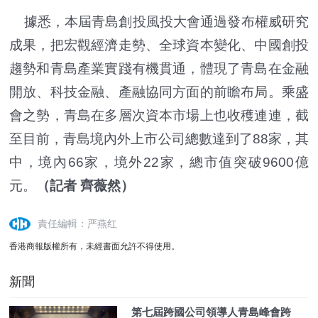
據悉，本屆青島創投風投大會通過發布權威研究
成果，把宏觀經濟走勢、全球資本變化、中國創投
趨勢和青島產業實踐有機貫通，體現了青島在金融
開放、科技金融、產融協同方面的前瞻布局。乘盛
會之勢，青島在多層次資本市場上也收穫連連，截
至目前，青島境內外上市公司總數達到了88家，其
中，境內66家，境外22家，總市值突破9600億
元。
（記者 齊薇然）
責任編輯：严燕红
香港商報版權所有，未經書面允許不得使用。
新聞
第七屆跨國公司領導人青島峰會跨