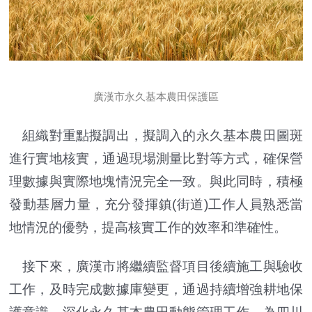
廣漢市永久基本農田保護區
組織對重點擬調出，擬調入的永久基本農田圖斑
進行實地核實，通過現場測量比對等方式，確保營
理數據與實際地塊情況完全一致。與此同時，積極
發動基層力量，充分發揮鎮(街道)工作人員熟悉當
地情況的優勢，提高核實工作的效率和準確性。
接下來，廣漢市將繼續監督項目後續施工與驗收
工作，及時完成數據庫變更，通過持續增強耕地保