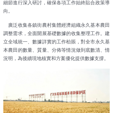
細節進行深入研討，確保各項工作始終貼合政策導
向。
廣泛收集各鎮街農村集體經濟組織永久基本農田
調整需求，全面開展基礎數據的收集整理工作。建
立全域統一、數據詳實的工作枱賬，對全市永久基
本農田的數量、質量、分佈等情況做到底數清、情
況明，為後續現地核實和方案優化提供數據支撐。