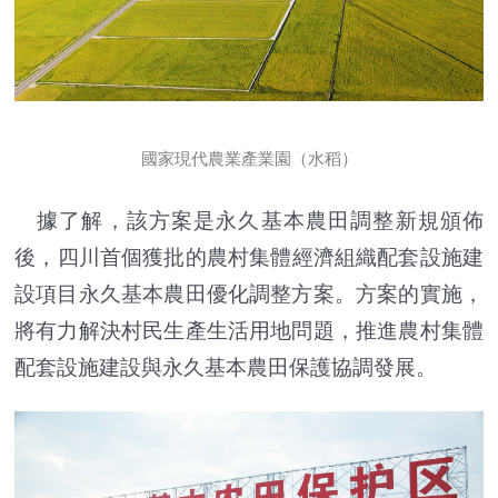
國家現代農業產業園（水稻）
據了解，該方案是永久基本農田調整新規頒佈
後，‌四川首個獲批的農村集體經濟組織配套設施建
設項目永久基本農田優化調整方案。方案的實施，
將有力解決村民生產生活用地問題，推進農村集體
配套設施建設與永久基本農田保護協調發展。