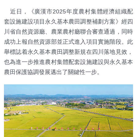
近日，《廣漢市2025年度農村集體經濟組織配
套設施建設項目永久基本農田調整補劃方案》經四
川省自然資源廳、農業農村廳聯合審查通過，同時
成功上報自然資源部並正式進入項目實施階段。此
舉標誌着永久基本農田調整新規在四川落地見效，
也為進一步推進農村集體配套設施建設與永久基本
農田保護協調發展邁出了關鍵性一步。