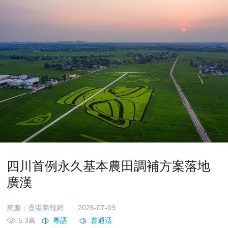
四川首例永久基本農田調補方案落地
廣漢
來源：香港商報網
2026-07-09
5.3萬