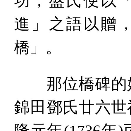
功，盤氏便以
進」之語以贈
橋」。
那位橋碑的始
錦田鄧氏廿六世
隆元年(1736