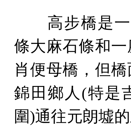
高步橋是一條
條大麻石條和一
肖便母橋，但橋
錦田鄉人(特是
圍)通往元朗墟