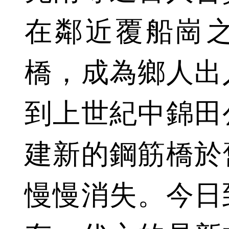
在鄰近覆船崗
橋，成為鄉人出
到上世紀中錦田
建新的鋼筋橋於
慢慢消失。今日