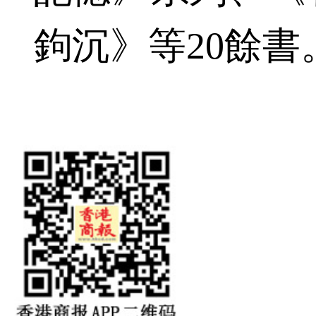
鉤沉》等20餘書