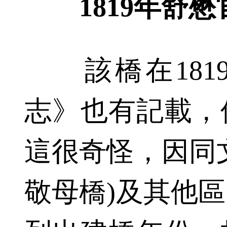
1819年舒
該橋在181
志》也有記載，
這很奇怪，因同
敬母橋)及其他