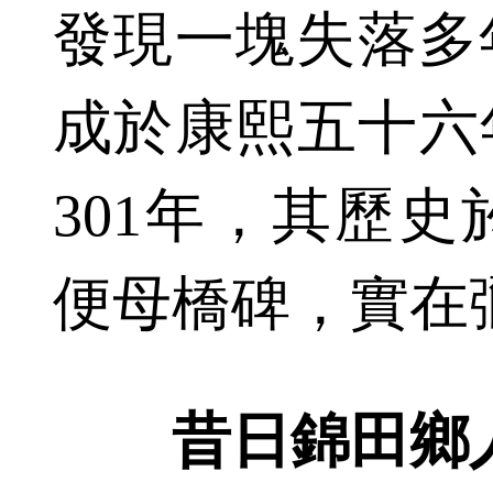
發現一塊失落多
成於康熙五十六年
301年，其歷
便母橋碑，實在
昔日錦田鄉