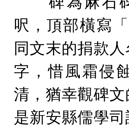
碑為麻石碑
呎，頂部橫寫「
同文末的捐款人
字，惜風霜侵
清，猶幸觀碑文
是新安縣儒學司