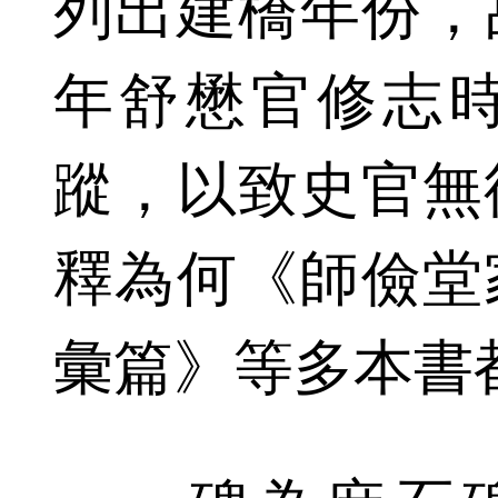
列出建橋年份，故
年舒懋官修志
蹤，以致史官無
釋為何《師儉堂
彙篇》等多本書