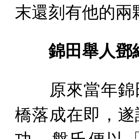
末還刻有他的兩
錦田舉人鄧
原來當年錦田
橋落成在即，遂