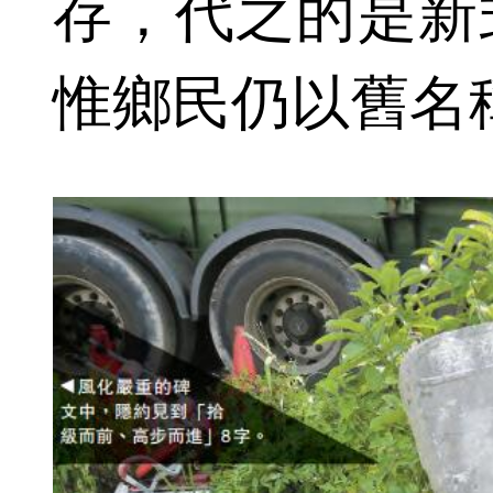
存，代之的是新
惟鄉民仍以舊名稱