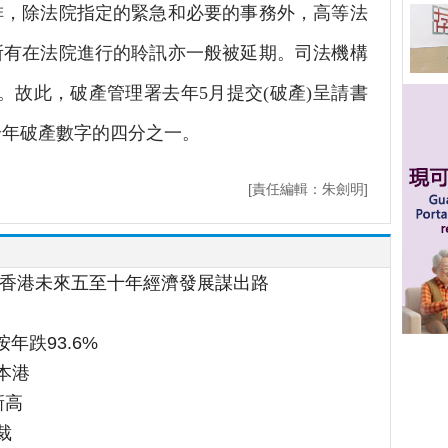
排，除法院指定的緊急和必要的事務外，高等法
所有在法院進行的聆訊亦一般被延期。司法機構
務。故此，破產管理署去年5月提交(破產)呈請書
佔全年破產數字的四分之一。
[責任編輯：朱劍明]
為香港未來五至十年經濟發展謀出路
年跌93.6%
本港
新高
裁