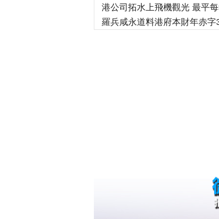
港公司拓水上飛機觀光 最平每
羅兵咸永道料港府本財年赤字3