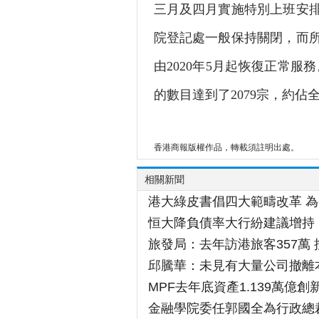
三月及四月實施特別上班安
院登記處一般保持關閉，而
由2020年5月起恢復正常服
的數目達到了2079宗，約
香港商報版權作品，轉載須註明出處。
相關新聞
港大綠皮書倡四大範疇改革 
恒大降負債率大行紛建議增持
旅發局：去年訪港旅客357萬 按
邱騰華：未見有大量公司撤離
MPF去年底資產1.139萬億創
金融學院委任郭國全為行政總