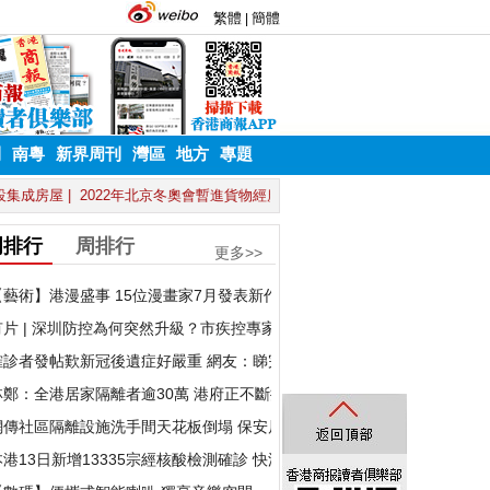
刊
南粵
新界周刊
灣區
地方
專題