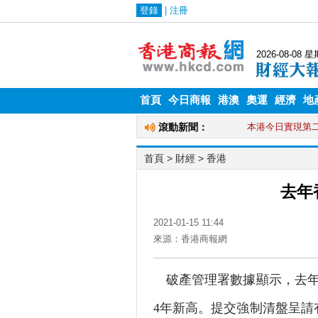
首頁
今日商報
港澳
奧運
經濟
地
首頁
>
財經
>
香港
去年
2021-01-15 11:44
來源：香港商報網
破產管理署數據顯示，去年提
4年新高。提交強制清盤呈請有4