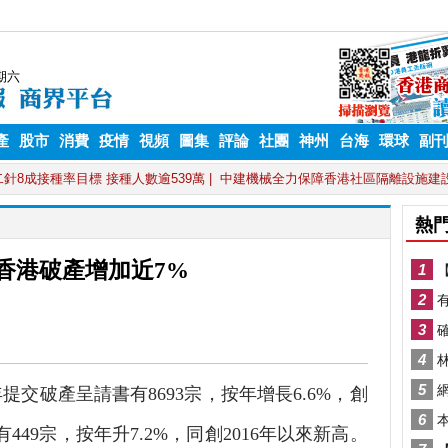
產
股市
消費
疫情
視頻
圖集
評論
社團
神州
台海
環球
副
香港破產增加近7%
交破產呈請書有8693宗，按年增長6.6%，創
49宗，按年升7.2%，同創2016年以來新高。