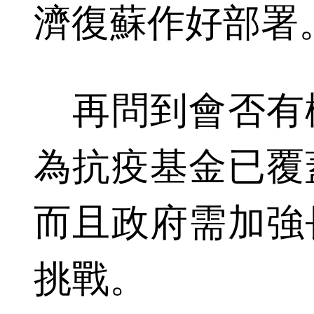
濟復蘇作好部署
再問到會否有
為抗疫基金已覆
而且政府需加強
挑戰。