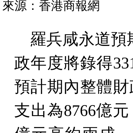
來源：香港商報網
羅兵咸永道預期，
政年度將錄得33
預計期內整體財政
支出為8766億元