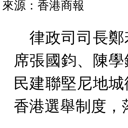
來源：香港商報
律政司司長鄭
席張國鈞、陳學
民建聯堅尼地城
香港選舉制度，