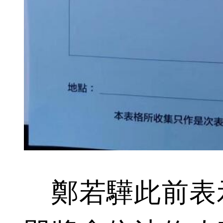
鄭若驊此前表