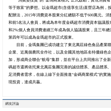
“消費變投資”的“金瑪商業模式”正式啟動，實現消費者
等于致富”的夢想。以金瑪超市(含億享生活)直營店為例，
配辦法，2015年消費資本股東分紅總額不低于600萬元。消
和前5名法人會員，將成為本年度金碼超市消費資本協議股東
和2%;個人會員消費連續三年成為個人協議股東，且三年總
第四年可以成為金瑪超市的正式股東。
目前，金瑪集團已成功建立了東北萬莊綠色食品產業聯
企業、近萬個農民全作社，以及全國其他地區名特優綠色
加，形成商企聯合“航母”集群，並在平台上共同推出了全
碼超市還將依托東北萬莊集團完善的誠信體系、產品體系
足消費者需求，在線上線下全面推進“金碼商業模式”的實
現投資，達成共贏。
網友評論