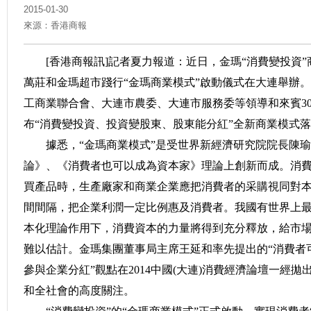
2015-01-30
來源：香港商報
[香港商報訊]記者夏力報道：近日，金瑪“消費變投資”
萬莊和金瑪超市踐行“金瑪商業模式”啟動儀式在大連舉辦
工商業聯合會、大連市農委、大連市服務委等領導和來賓3
布“消費變投資、投資變股東、股東能分紅”全新商業模式
據悉，“金瑪商業模式”是受世界新經濟研究院院長陳瑜
論》、《消費者也可以成為資本家》理論上創新而成。消
買產品時，生產廠家和商業企業應把消費者的采購視同對
間間隔，把企業利潤一定比例惠及消費者。我國有世界上
本化理論作用下，消費資本的力量將得到充分釋放，給市
難以估計。金瑪集團董事局主席王延和率先提出的“消費者
參與企業分紅”觀點在2014中國(大連)消費經濟論壇一經
和全社會的高度關注。