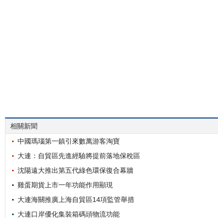
相關新聞
中國瑪瑙第一鎮引來數萬游客淘寶
大連：自貿區先進經驗將提前落地保稅區
沈陽遠大推出第五代綠色環保復合幕牆
雞蛋期貨上市一年功能作用顯現
大連海關推廣上海自貿區14項監管舉措
大連口岸優化集裝箱碼頭物流功能