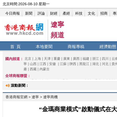
遼寧
頻道
首 頁
本地要聞
商報專稿
經濟動態
滾動新聞：
香港商報官網
>
遼寧
> 遼寧商機
“金瑪商業模式”啟動儀式在