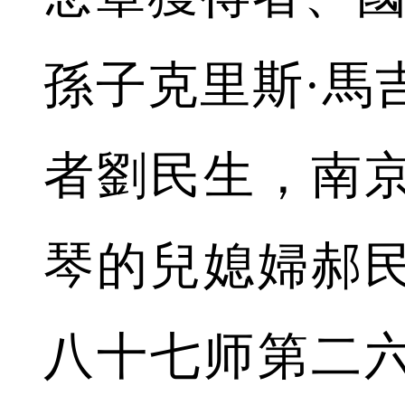
孫子克里斯·馬
者劉民生，南
琴的兒媳婦郝
八十七师第二