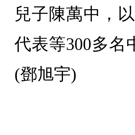
兒子陳萬中，以
代表等300多
(鄧旭宇)