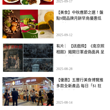
2025-09-17
【美食】中秋應節之選！盤
點9間品牌月餅早鳥優惠低
至6折
2025-09-12
有片 ︳【送戲飛】《南京照
相館》揭開日軍虛偽面具 呈
現歷史真相
2025-08-28
【優惠】五豐行美食博覽推
多款全新產品 每日「$1 狂
搶曲」優惠
2025-08-14