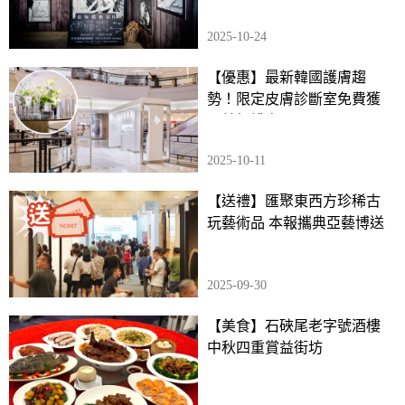
2025-10-24
【優惠】最新韓國護膚趨
勢！限定皮膚診斷室免費獲
醫美級護膚品
2025-10-11
【送禮】匯聚東西方珍稀古
玩藝術品 本報攜典亞藝博送
門票
2025-09-30
【美食】石硤尾老字號酒樓
中秋四重賞益街坊