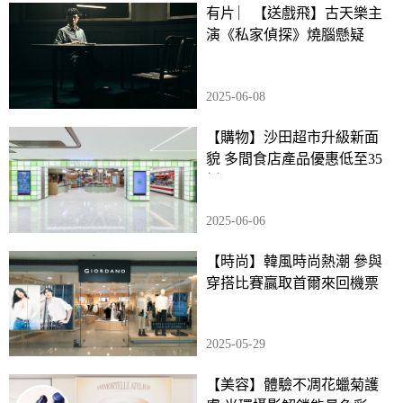
有片 ︳【送戲飛】古天樂主
演《私家偵探》燒腦懸疑
2025-06-08
【購物】沙田超市升級新面
貌 多間食店產品優惠低至35
折
2025-06-06
【時尚】韓風時尚熱潮 參與
穿搭比賽贏取首爾來回機票
2025-05-29
【美容】體驗不凋花蠟菊護