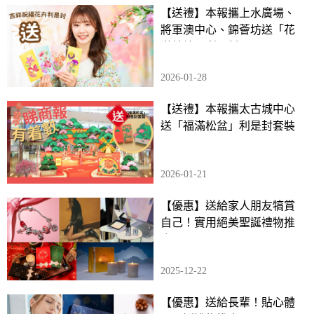
【送禮】本報攜上水廣場、
將軍澳中心、錦薈坊送「花
漾錦繡」利是封
2026-01-28
【送禮】本報攜太古城中心
送「福滿松盆」利是封套裝
2026-01-21
【優惠】送給家人朋友犒賞
自己！實用絕美聖誕禮物推
介
2025-12-22
【優惠】送給長輩！貼心體