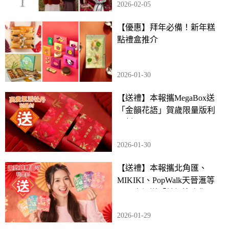
2026-02-05
【優惠】拜年必備！新年糕
點禮盒推介
2026-01-30
【送禮】本報攜MegaBox送
「金韻花語」賀歲限量版利
是封
2026-01-30
【送禮】本報攜北角匯、
MIKIKI、PopWalk天晉滙等
五間商場送「錦鯉迎春御吉
祥」利是封
2026-01-29