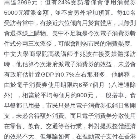
高達2999元；但有24%受訪者僅會使用消費券
5000元獲派金額，並不會另外增加預算。每10名
受訪者當中，有接近六位傾向用於實體店，其餘則
會選擇線上購物。美中不足就是今次電子消費券斬
件式分兩三次派發，可能會削弱市民的消費熱度。
中文大學商學院高級講師李兆波在接受媒體採訪
時，他估算今次港府派電子消費券的效益，未必會
有政府估計達GDP的0.7%左右那麼多。他解釋，
由於電子消費券使用期限約6至7個月（八達通除
外），相當於平均每個月約900元，一般搭車、食
早餐都已用盡，市民只是用電子消費券抵銷日常開
支，未必舍得額外消費。而且電子消費券分散使用
在零售、飲食、交通等各行業，料對提振整體經濟
的效果不大。但無論如何，在推動電子支付在香港