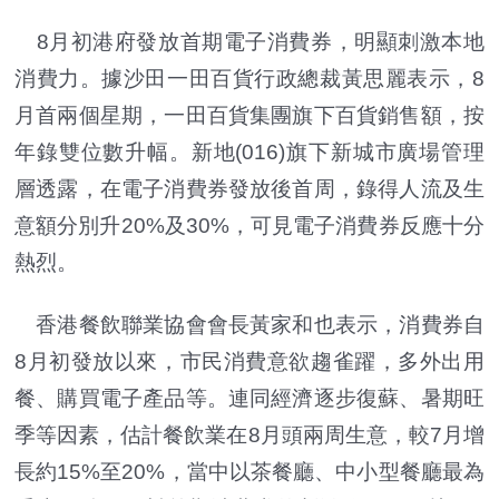
8月初港府發放首期電子消費券，明顯刺激本地
消費力。據沙田一田百貨行政總裁黃思麗表示，8
月首兩個星期，一田百貨集團旗下百貨銷售額，按
年錄雙位數升幅。新地(016)旗下新城市廣場管理
層透露，在電子消費券發放後首周，錄得人流及生
意額分別升20%及30%，可見電子消費券反應十分
熱烈。
香港餐飲聯業協會會長黃家和也表示，消費券自
8月初發放以來，市民消費意欲趨雀躍，多外出用
餐、購買電子產品等。連同經濟逐步復蘇、暑期旺
季等因素，估計餐飲業在8月頭兩周生意，較7月增
長約15%至20%，當中以茶餐廳、中小型餐廳最為