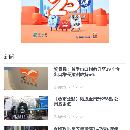
新聞
貿發局：首季出口指數升至39 全年
出口增長預測維持5%
香港商報
2023-03-21
【收市焦點】港股全日升258點 公
用股走低
香港商報
2023-03-21
保險投訴局去年接607宗投訴 按年