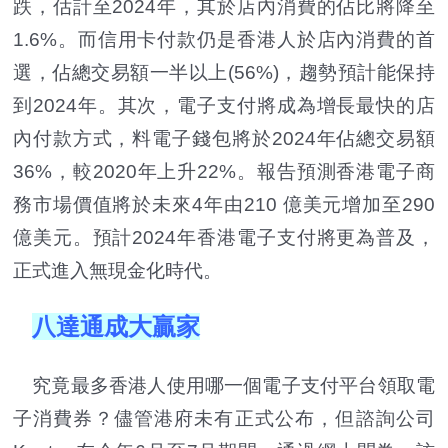
跌，估計至2024年，其於店內消費的佔比將降至
1.6%。而信用卡付款仍是香港人於店內消費的首
選，佔總交易額一半以上(56%)，趨勢預計能保持
到2024年。其次，電子支付將成為增長最快的店
內付款方式，料電子錢包將於2024年佔總交易額
36%，較2020年上升22%。報告預測香港電子商
務市場價值將於未來4年由210 億美元增加至290
億美元。預計2024年香港電子支付將更為普及，
正式進入無現金化時代。
八
達通成大贏家
究竟最多香港人使用哪一個電子支付平台領取電
子消費券？儘管港府未有正式公布，但諮詢公司