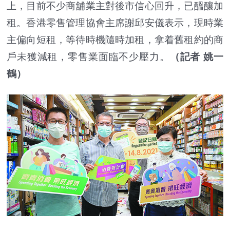
上，目前不少商舖業主對後市信心回升，已醞釀加
租。香港零售管理協會主席謝邱安儀表示，現時業
主偏向短租，等待時機隨時加租，拿着舊租約的商
戶未獲減租，零售業面臨不少壓力。
（記者 姚一
鶴）