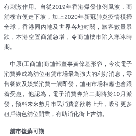
有刺激作用。自從2019年香港爆發修例風波，商
舖樓市便走下坡，加上2020年新冠肺炎疫情橫掃
全球，香港同內地及世界各地封關，旅客數量暴
跌，本港空置商舖急增，令商舖樓市陷入寒冰時
期。
中原(工商舖)商舖部董事黃偉基形容，今次電子
消費券成為舖位租賃市場最為強大的利好消息，零
售餐飲及娛樂消費一觸即發，舖租市場相應也會跟
着受惠。他認為，電子消費券第二期將於10月派
發，預料未來數月市民消費意欲將上升，吸引更多
租戶物色舖位開業，有助消化街上吉舖。
舖市復蘇可期