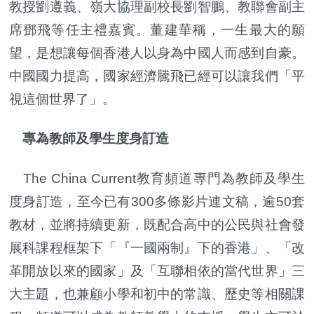
教授劉遵義、嶺大協理副校長劉智鵬、教聯會副主
席鄧飛等任主禮嘉賓。董建華稱，一生最大的願
望，是想讓每個香港人以身為中國人而感到自豪。
中國國力提高，國家經濟騰飛已經可以讓我們「平
視這個世界了」。
專為教師及學生度身訂造
The China Current教育頻道專門為教師及學生
度身訂造，至今已有300多條影片連文稿，逾50套
教材，並將持續更新，既配合高中的公民與社會發
展科課程框架下「『一國兩制』下的香港」、「改
革開放以來的國家」及「互聯相依的當代世界」三
大主題，也兼顧小學和初中的常識、歷史等相關課