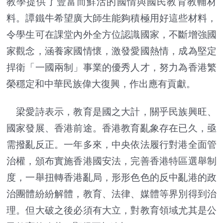
教學提供了豐富而鮮活的國情與國民教育教輔材
料。譚鐵牛希望廣大師生能夠積極用好這些材料，
令學生可在課堂內外全方位認識國家，不斷增強國
家觀念，涵養家國情懷，激發愛國熱情，成為堅定
捍衛「一國兩制」事業的優秀人才，努力為香港繁
榮穩定和中華民族偉大復興，作出應有貢獻。
梁愛詩表示，教育是國之大計，關乎民族興旺、
國家發展、香港前途。香港教育亂象存在已久，亟
需撥亂反正。一年多來，中央依法履行對港全面管
治權，頒布實施香港國安法，完善香港特區選舉制
度，一舉扭轉香港亂局，形形色色的反中亂港的政
治團體紛紛解體，教育、法律、媒體等界別得到治
理。但大破之後必須有大立，對教育領域尤其是公