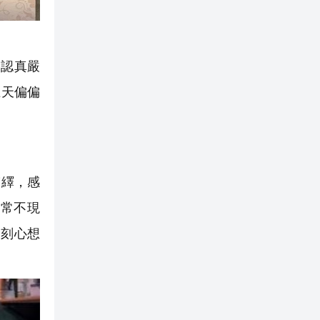
格認真嚴
上天偏偏
演繹，感
常不現
一刻心想