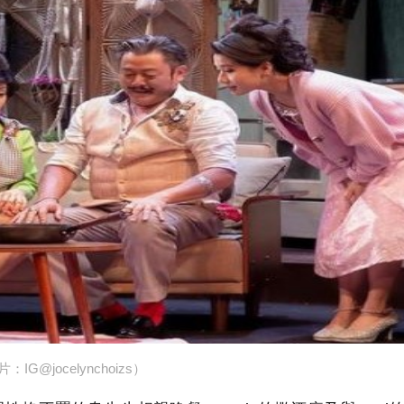
：IG@jocelynchoizs）