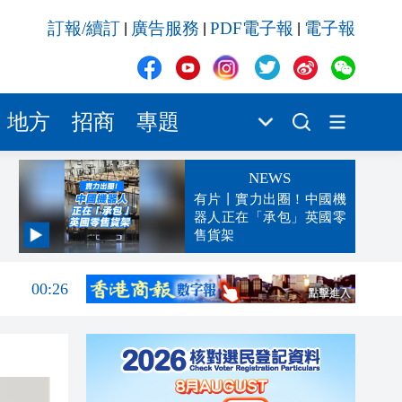
訂報/續訂
廣告服務
PDF電子報
電子報
|
|
|
地方
招商
專題
NEWS
有片丨實力出圈！中國機
器人正在「承包」英國零
售貨架
00:45
00:26
00:16
「豹
23:58