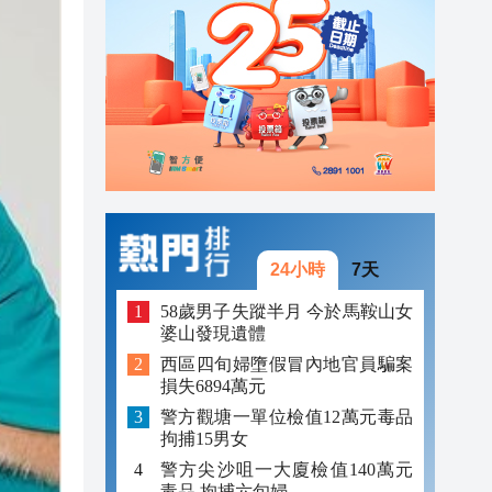
23:45
23:38
23:29
23:21
24小時
7天
58歲男子失蹤半月 今於馬鞍山女
婆山發現遺體
西區四旬婦墮假冒內地官員騙案
損失6894萬元
警方觀塘一單位檢值12萬元毒品
拘捕15男女
警方尖沙咀一大廈檢值140萬元
毒品 拘捕六旬婦