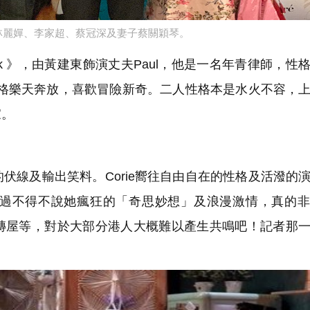
林麗嬋、李家超、蔡冠深及妻子蔡關穎琴。
 Park 》，由黃建東飾演丈夫Paul，他是一名年青律師，性
，性格樂天奔放，喜歡冒險新奇。二人性格本是水火不容，
家。
線及輸出笑料。Corie嚮往自由自在的性格及活潑的
過不得不說她瘋狂的「奇思妙想」及浪漫激情，真的非
磚屋等，對於大部分港人大概難以產生共鳴吧！記者那