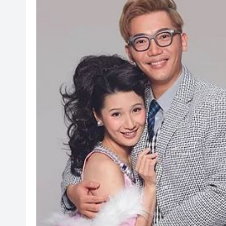
叔」黎彼得
入境處反非法勞工行動拘12人
社署籲市民提防偽冒社署通訊
李家超：鼓勵保險業開發跨境產
車路士主帥星