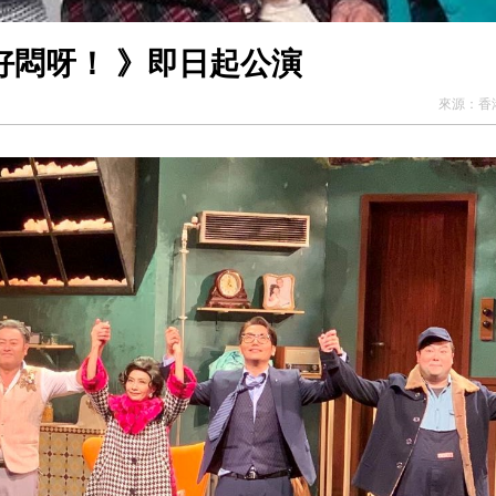
好悶呀！ 》即日起公演
來源：
香