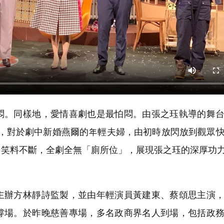
。同樣地，愛情喜劇也是最怕悶。由張之珏執導的舞台
演，對於劇中新婚燕爾的年輕夫婦，由初時放閃放到觀眾
，笑料不斷，全劇全無「廁所位」，展現張之珏的深厚功
辦方林靜詩監製，並由年輕演員黃建東、蔡頌思主演，
撐場。於昨晚慈善專場，多名政商界名人到場，包括政