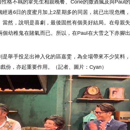
不羈的韋先生相親晚餐、Corie的撒酒瘋及與Paul
姻經過6日的度蜜月加上2星期多的同居，就已出現危機
。當然，說明是喜劇，最後固然有個美好結局。在母親
個幼稚鬼在賭氣而已。所以，在Paul在大雪之下赤腳
是舉手投足出神入化的區嘉雯，為全場帶來不少笑料，
戲份，亦起重要作用。（記者、圖片：Cyan）