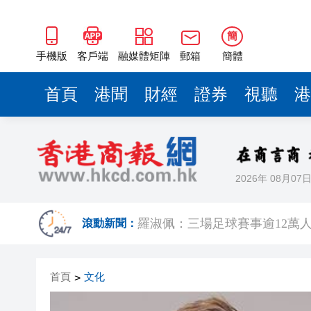
簡
手機版
客戶端
融媒體矩陣
郵箱
簡體
首頁
港聞
財經
證券
視聽
港
2026年 08月07
有片｜楊明莊思明大婚後急返港
滾動新聞：
羅淑佩：三場足球賽事逾12萬
SK海力士斥逾3000億建兩座晶
首頁
文化
>
有片丨【《愛回家》迎大結局】