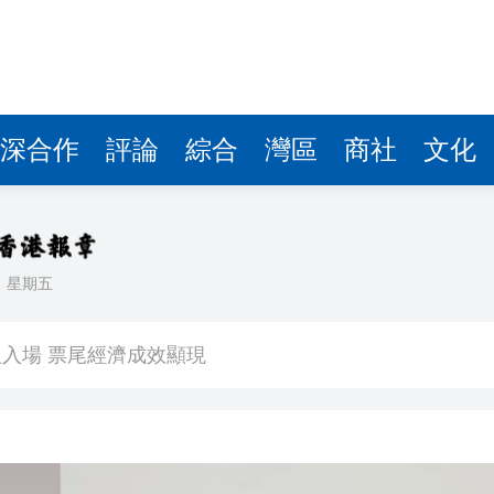
深合作
評論
綜合
灣區
商社
文化
日
星期五
看大結局：感激愛回家助走出低谷 不捨大家庭
人入場 票尾經濟成效顯現
圓廠
銀髮男團「大四喜」：十年深厚情誼 有歡亦有淚 緬懷