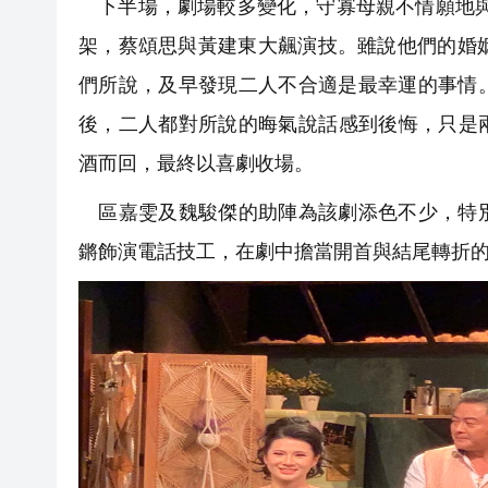
下半場，劇場較多變化，守寡母親不情願地與性格
架，蔡頌思與黃建東大飆演技。雖說他們的婚
們所說，及早發現二人不合適是最幸運的事情
後，二人都對所說的晦氣說話感到後悔，只是兩
酒而回，最終以喜劇收場。
區嘉雯及魏駿傑的助陣為該劇添色不少，特別
鏘飾演電話技工，在劇中擔當開首與結尾轉折的