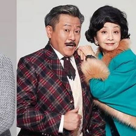
程式賬戶
品 便利灣區居民
將粉嶺揮桿 為香港行畫圓滿句號