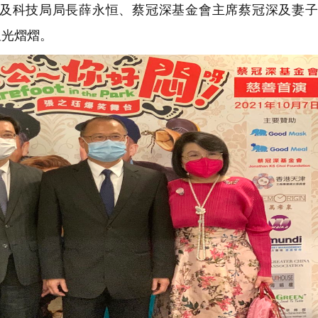
及科技局局長薛永恒、蔡冠深基金會主席蔡冠深及妻子
星光熠熠。