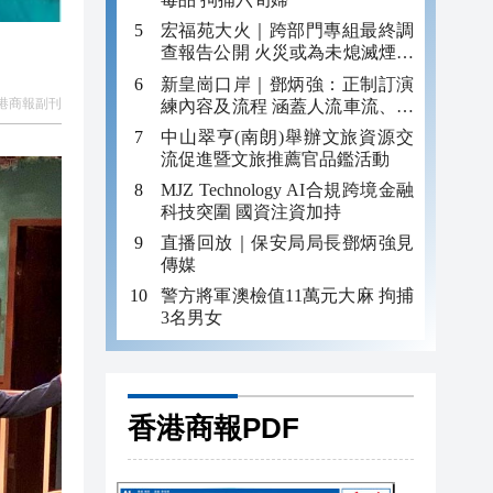
宏福苑大火｜跨部門專組最終調
查報告公開 火災或為未熄滅煙頭
引發
新皇崗口岸｜鄧炳強：正制訂演
港商報副刊
練內容及流程 涵蓋人流車流、緊
急應變等
中山翠亨(南朗)舉辦文旅資源交
流促進暨文旅推薦官品鑑活動
MJZ Technology AI合規跨境金融
科技突圍 國資注資加持
直播回放｜保安局局長鄧炳強見
傳媒
警方將軍澳檢值11萬元大麻 拘捕
3名男女
香港商報PDF