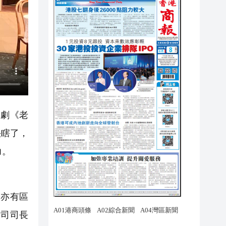
劇《老
快瞎了，
力。
亦有區
務司司長