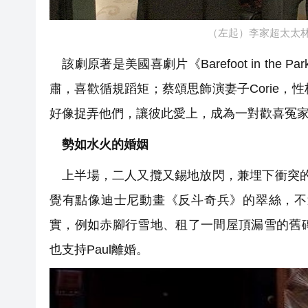
（左起）李家超太太
該劇原著是美國喜劇片《Barefoot in the
肅，喜歡循規蹈矩；蔡頌思飾演妻子Corie
好像捉弄他們，讓彼此愛上，成為一對歡喜冤
勢如水火的婚姻
上半場，二人又攬又錫地放閃，兼埋下衝突的伏
覺有點像迪士尼動畫《反斗奇兵》的翠絲，不
實，例如赤腳行雪地、租了一間屋頂漏雪的舊
也支持Paul離婚。