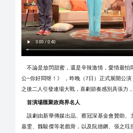
不論是放閃甜蜜，還是辛辣激情，愛情最怕悶
公~你好悶呀！》 ，昨晚（7日）正式展開公
之後二人引發連場大戰，喜劇節奏感別具張力
首演場匯聚政商界名人
該劇由新華傳媒出品、蔡冠深基金會贊助、主
嘉雯、魏駿傑等老戲骨，以及阮德鏘、張之珏