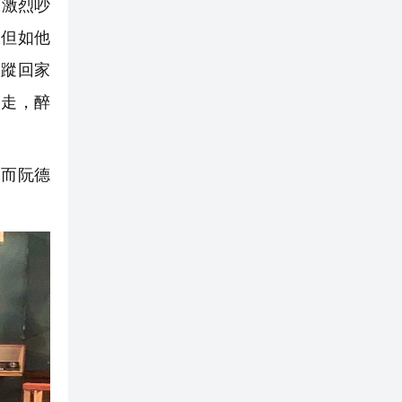
的激烈吵
，但如他
失蹤回家
出走，醉
而阮德