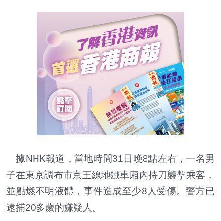
據NHK報道，當地時間31日晚8點左右，一名男
子在東京調布市京王線地鐵車廂內持刀襲擊乘客，
並點燃不明液體，事件造成至少8人受傷。警方已
逮捕20多歲的嫌疑人。