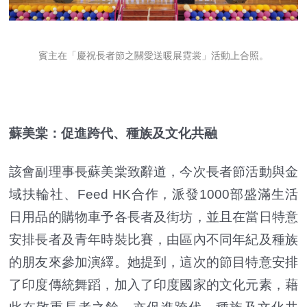
賓主在「慶祝長者節之關愛送暖展霓裳」活動上合照。
蘇美棠：促進跨代、種族及文化共融
該會副理事長蘇美棠致辭道，今次長者節活動與金
域扶輪社、Feed HK合作，派發1000部盛滿生活
日用品的購物車予各長者及街坊，並且在當日特意
安排長者及青年時裝比賽，由區內不同年紀及種族
的朋友來參加演繹。她提到，這次的節目特意安排
了印度傳統舞蹈，加入了印度國家的文化元素，藉