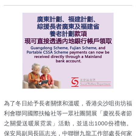
為了冬日給予長者關懷和溫暖，香港尖沙咀街坊福
利會聯同國際扶輪社等一眾社團開展「慶祝長者節
之關愛送暖展霓裳」活動，並送出1000份禮物。
保安局副局長區志光，中聯辦九龍工作部處長何家