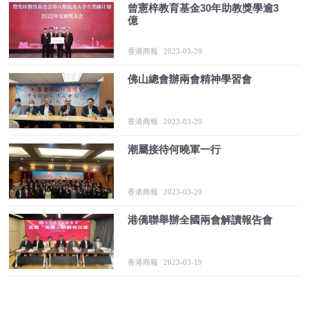
曾憲梓教育基金30年助教獎學逾3
億
香港商報
2023-03-20
佛山總會辦兩會精神學習會
香港商報
2023-03-20
潮屬接待何曉軍一行
香港商報
2023-03-20
港僑聯舉辦全國兩會解讀報告會
香港商報
2023-03-19