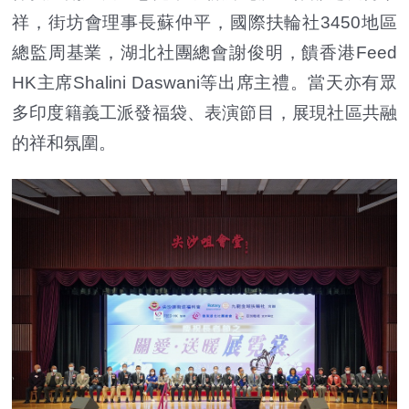
祥，街坊會理事長蘇仲平，國際扶輪社3450地區
總監周基業，湖北社團總會謝俊明，饋香港Feed
HK主席Shalini Daswani等出席主禮。當天亦有眾
多印度籍義工派發福袋、表演節目，展現社區共融
的祥和氛圍。