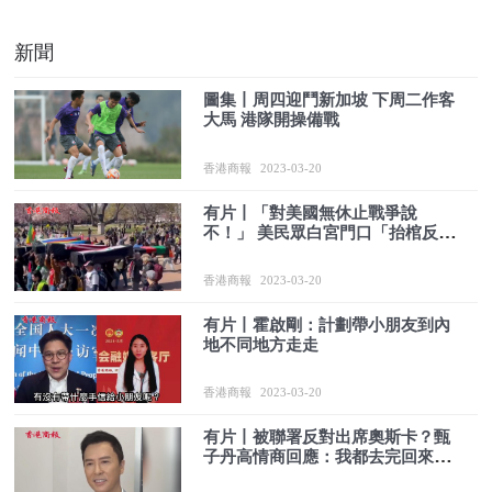
新聞
圖集丨周四迎鬥新加坡 下周二作客
大馬 港隊開操備戰
香港商報
2023-03-20
有片丨「對美國無休止戰爭說
不！」 美民眾白宮門口「抬棺反
戰」
香港商報
2023-03-20
有片丨霍啟剛：計劃帶小朋友到內
地不同地方走走
香港商報
2023-03-20
有片丨被聯署反對出席奧斯卡？甄
子丹高情商回應：我都去完回來
了！