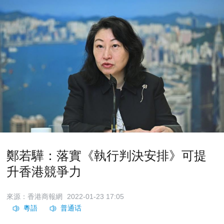
鄭若驊：落實《執行判決安排》可提
升香港競爭力
來源：香港商報網
2022-01-23 17:05