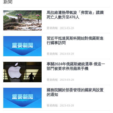
新聞
馬拉維遭熱帶氣旋「弗雷迪」蹂躪
死亡人數升至476人
香港商報
2023-03-20
習近平抵達莫斯科開始對俄羅斯進
行國事訪問
香港商報
2023-03-20
事關2024年俄羅斯總統選舉 俄這一
部門被要求停用蘋果手機
香港商報
2023-03-20
國務院關於部委管理的國家局設置
的通知
香港商報
2023-03-20