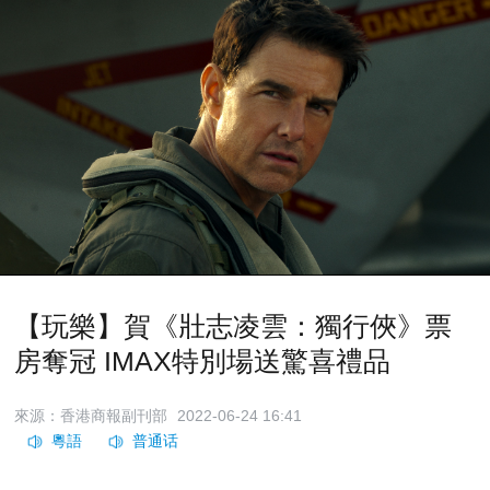
【玩樂】賀《壯志凌雲：獨行俠》票
房奪冠 IMAX特別場送驚喜禮品
來源：香港商報副刊部
2022-06-24 16:41