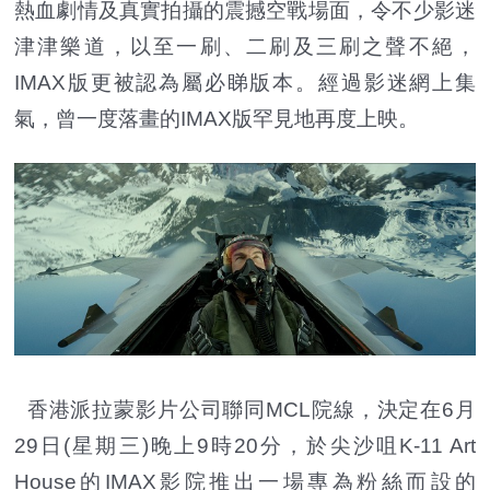
熱血劇情及真實拍攝的震撼空戰場面，令不少影迷
津津樂道，以至一刷、二刷及三刷之聲不絕，
IMAX版更被認為屬必睇版本。經過影迷網上集
氣，曾一度落畫的IMAX版罕見地再度上映。
香港派拉蒙影片公司聯同MCL院線，決定在6月
29日(星期三)晚上9時20分，於尖沙咀K-11 Art
House的IMAX影院推出一場專為粉絲而設的