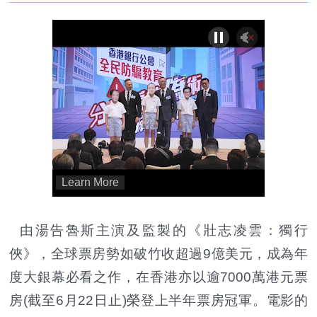
由湯告魯斯主演及監製的《壯志凌雲：獨行
俠》，全球票房勢如破竹收超過9億美元，成為年
度大銀幕必看之作，在香港亦以逾7000萬港元票
房(截至6月22日止)榮登上半年票房冠軍。電影的