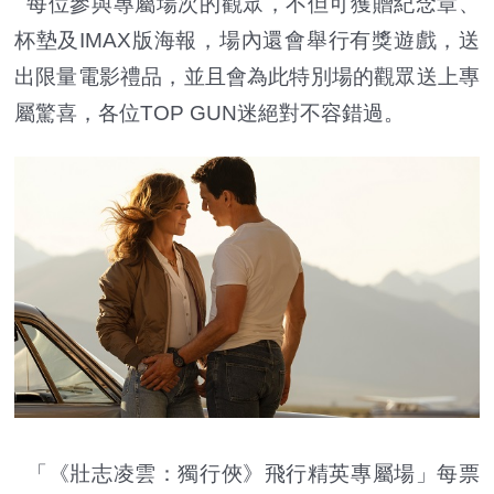
每位參與專屬場次的觀眾，不但可獲贈紀念章、
杯墊及IMAX版海報，場內還會舉行有獎遊戲，送
出限量電影禮品，並且會為此特別場的觀眾送上專
屬驚喜，各位TOP GUN迷絕對不容錯過。
「《壯志凌雲：獨行俠》飛行精英專屬場」每票