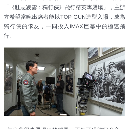
「《壯志凌雲：獨行俠》飛行精英專屬場」，主辦
方希望當晚出席者能以TOP GUN造型入場，成為
獨行俠的隊友，一同投入IMAX巨幕中的極速飛
行。