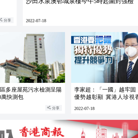
沙田水泉澳邨城泉樓今午5時起圍封強檢
分享
2022-07-18
北區多座屋苑污水檢測呈陽
李家超：「一國」越牢固
30萬快測包
優勢越彰顯 冀港人珍視
優勢
分享
2022-07-18