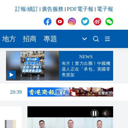
訂報/續訂
廣告服務
PDF電子報
電子報
|
|
|
地方
招商
專題
NEWS
有片丨實力出圈！中國機
器人正在「承包」英國零
售貨架
20:54
20:39
20:32
20:23
19:44