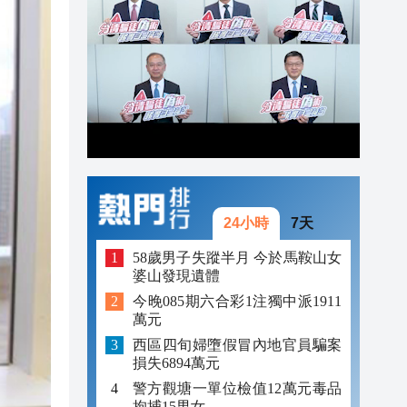
19:38
19:25
19:24
24小時
7天
58歲男子失蹤半月 今於馬鞍山女
婆山發現遺體
今晚085期六合彩1注獨中派1911
萬元
西區四旬婦墮假冒內地官員騙案
損失6894萬元
警方觀塘一單位檢值12萬元毒品
拘捕15男女