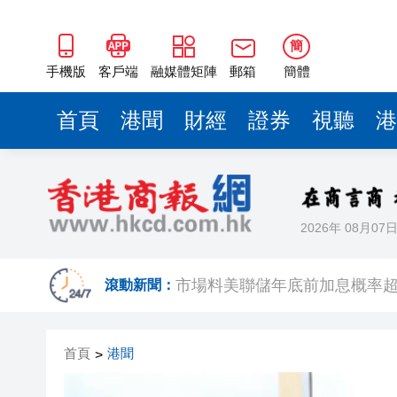
簡
手機版
客戶端
融媒體矩陣
郵箱
簡體
首頁
港聞
財經
證券
視聽
港
2026年 08月07
警方元朗破工廈毒品倉 拘24歲黑
市場料美聯儲年底前加息概率超
滾動新聞：
相約深圳 見證奇蹟 | 科技坐
首頁
港聞
>
無人駕駛駛入嶺南水鄉 19國青
港產AI餐飲服務系統 機場首度