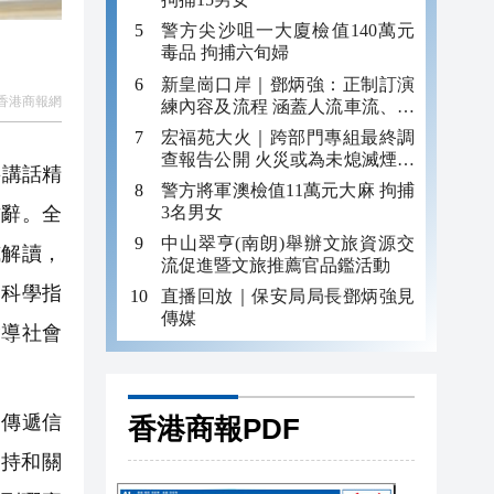
警方尖沙咀一大廈檢值140萬元
毒品 拘捕六旬婦
新皇崗口岸｜鄧炳強：正制訂演
香港商報網
練內容及流程 涵蓋人流車流、緊
急應變等
宏福苑大火｜跨部門專組最終調
查報告公開 火災或為未熄滅煙頭
要講話精
引發
警方將軍澳檢值11萬元大麻 拘捕
3名男女
致辭。全
中山翠亨(南朗)舉辦文旅資源交
威解讀，
流促進暨文旅推薦官品鑑活動
的科學指
直播回放｜保安局局長鄧炳強見
傳媒
指導社會
傳遞信
香港商報PDF
持和關