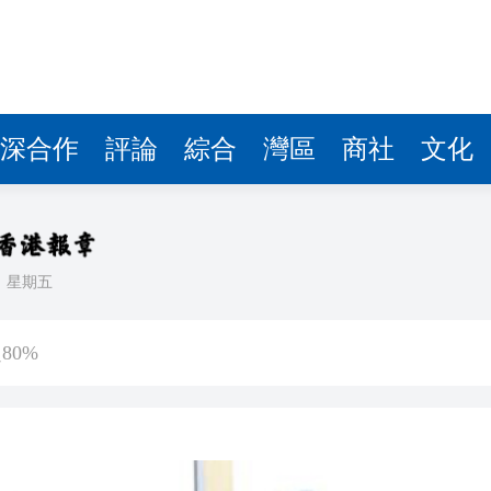
深合作
評論
綜合
灣區
商社
文化
日
星期五
幫男 檢100萬元依托咪酯
80%
進車廂，公交開成了深圳創新「流動名片」
年點讚南沙加速度
登場