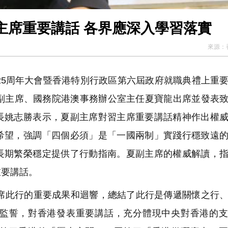
主席重要講話 各界應深入學習落實
來源：
5周年大會暨香港特別行政區第六屆政府就職典禮上重
協副主席、國務院港澳事務辦公室主任夏寶龍出席並發表
長姚志勝表示，夏副主席對習主席重要講話精神作出權
希望，強調「四個必須」是「一國兩制」實踐行穩致遠
長期繁榮穩定提供了行動指南。夏副主席的權威解讀，
重要講話。
此行的重要成果和迴響，總結了此行是傳遞關懷之行、
監誓，對香港發表重要講話，充分體現中央對香港的支