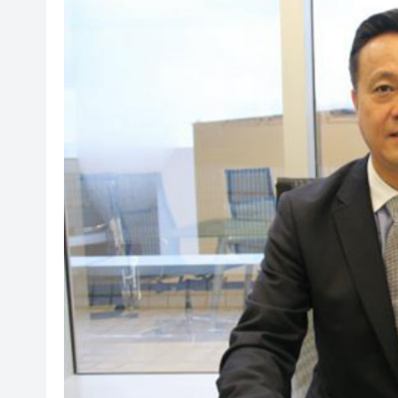
港區人大代表團考察安徽蕪湖 
從批評鮑威爾到頻繁致電沃什 
從單一產品出口到系統性輸出 