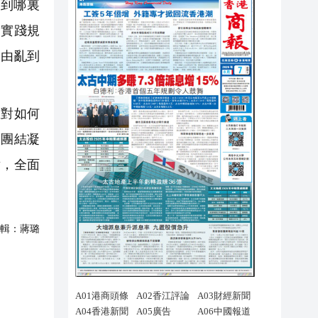
到哪裏
」實踐規
港由亂到
對如何
、團結凝
點，全面
輯：
蔣璐