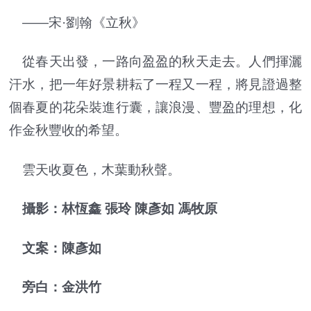
——宋·劉翰《立秋》
從春天出發，一路向盈盈的秋天走去。人們揮灑
汗水，把一年好景耕耘了一程又一程，將見證過整
個春夏的花朵裝進行囊，讓浪漫、豐盈的理想，化
作金秋豐收的希望。
雲天收夏色，木葉動秋聲。
攝影：林恆鑫 張玲 陳彥如 馮牧原
文案：陳彥如
旁白：金洪竹