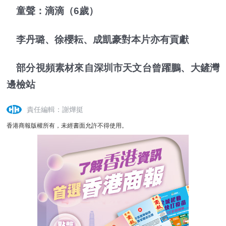
童聲：滴滴（6歲）
李丹璐、徐櫻耘、成凱豪對本片亦有貢獻
部分視頻素材來自深圳市天文台曾躍鵬、大鏟灣
邊檢站
責任編輯：謝燁挺
香港商報版權所有，未經書面允許不得使用。