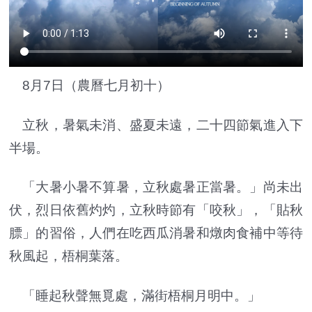
8月7日（農曆七月初十）
立秋，暑氣未消、盛夏未遠，二十四節氣進入下
半場。
「大暑小暑不算暑，立秋處暑正當暑。」尚未出
伏，烈日依舊灼灼，立秋時節有「咬秋」，「貼秋
膘」的習俗，人們在吃西瓜消暑和燉肉食補中等待
秋風起，梧桐葉落。
「睡起秋聲無覓處，滿街梧桐月明中。」