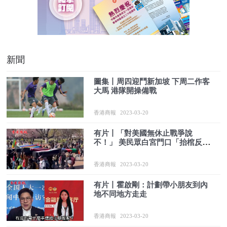
新聞
圖集丨周四迎鬥新加坡 下周二作客
大馬 港隊開操備戰
香港商報
2023-03-20
有片丨「對美國無休止戰爭說
不！」 美民眾白宮門口「抬棺反
戰」
香港商報
2023-03-20
有片丨霍啟剛：計劃帶小朋友到內
地不同地方走走
香港商報
2023-03-20