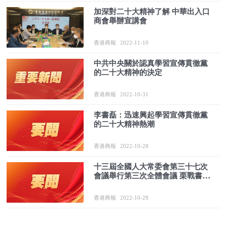
加深對二十大精神了解 中華出入口
商會舉辦宣講會
香港商報
2022-11-10
中共中央關於認真學習宣傳貫徹黨
的二十大精神的決定
香港商報
2022-10-31
李書磊：迅速興起學習宣傳貫徹黨
的二十大精神熱潮
香港商報
2022-10-28
十三屆全國人大常委會第三十七次
會議舉行第三次全體會議 栗戰書出
席會議
香港商報
2022-10-28